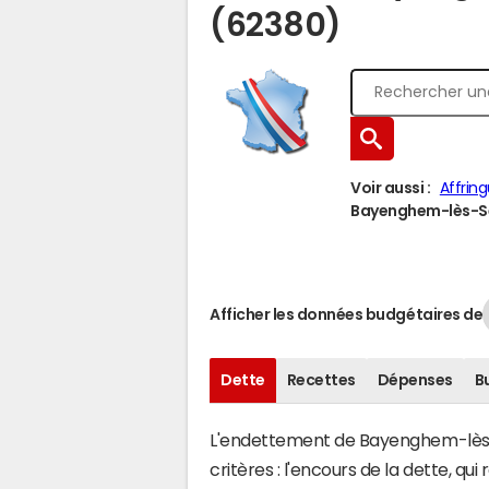
(62380)
Voir aussi :
Affrin
Bayenghem-lès-Sen
Afficher les données budgétaires de
Dette
Recettes
Dépenses
B
L'endettement de Bayenghem-lès-
critères : l'encours de la dette, 