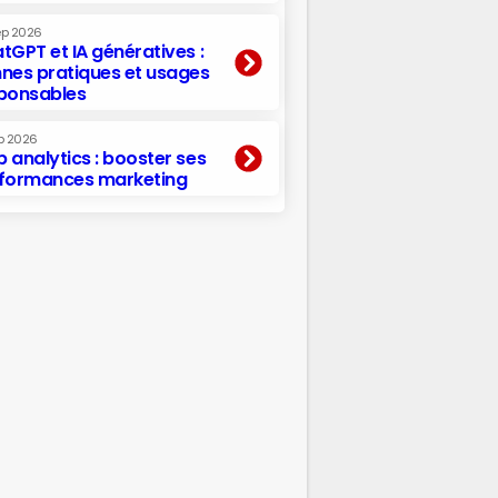
ep 2026
tGPT et IA génératives :
nes pratiques et usages
ponsables
p 2026
 analytics : booster ses
formances marketing