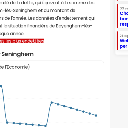
nuité de la dette, qui équivaut à la somme des
03 s
m-lès-Seninghem et du montant de
Cha
s de l'année. Les données d'endettement qui
bon
res
t la situation financière de Bayenghem-lès-
aque année.
21 se
Web
lles les plus endettées
per
s-Seninghem
 de l'Economie)