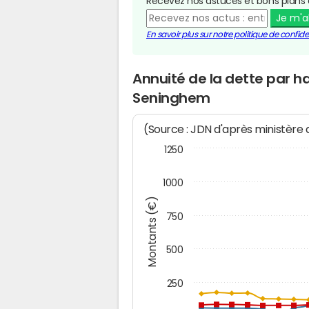
Recevez nos astuces et bons plans 
Je m'
En savoir plus sur notre politique de confiden
Annuité de la dette par 
Seninghem
(Source : JDN d'après ministère
1250
1000
Montants (€)
750
500
250