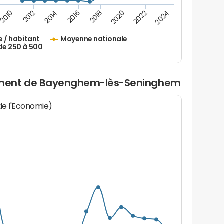
2010
2012
2014
2016
2018
2020
2022
2024
e / habitant
Moyenne nationale
de 250 à 500
ement de Bayenghem-lès-Seninghem
 de l'Economie)