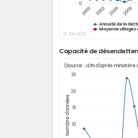
0
2000
2002
2006
2008
Annuité de la dett
Moyenne villages 
© JDN 2026
Capacité de désendett
(Source : JDN d'après ministère
25
20
Nombre d'années
15
10