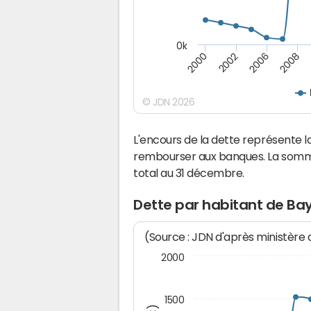
0k
2000
2008
2006
2002
© JDN 2026
L'encours de la dette représent
rembourser aux banques. La somm
total au 31 décembre.
Dette par habitant de 
(Source : JDN d'après ministère
2000
1500