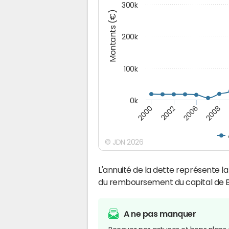
300k
Montants (€)
200k
100k
0k
2000
2008
2006
2002
© JDN 2026
L'annuité de la dette représente 
du remboursement du capital de
A ne pas manquer