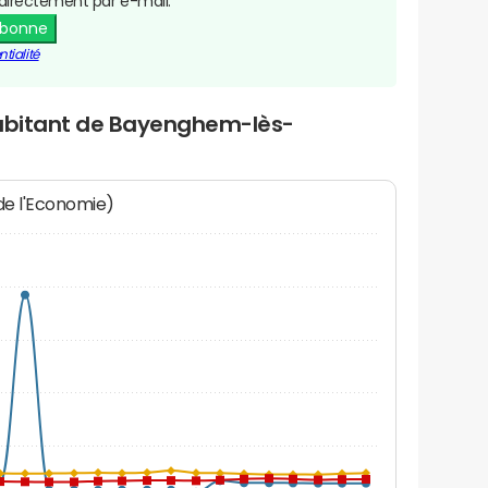
directement par e-mail.
abonne
tialité
habitant de Bayenghem-lès-
 de l'Economie)