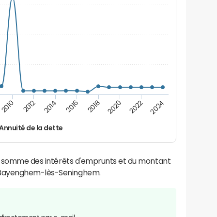
2014
2024
2012
2022
2010
2020
2018
2016
Annuité de la dette
la somme des intérêts d'emprunts et du montant
 Bayenghem-lès-Seninghem.