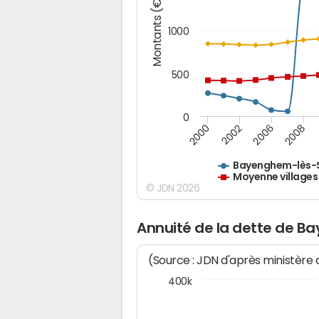
Montants (€)
1000
500
0
2000
2002
2006
2008
Bayenghem-lès-
Moyenne villages
© JDN 2026
Annuité de la dette de 
(Source : JDN d'après ministère
400k