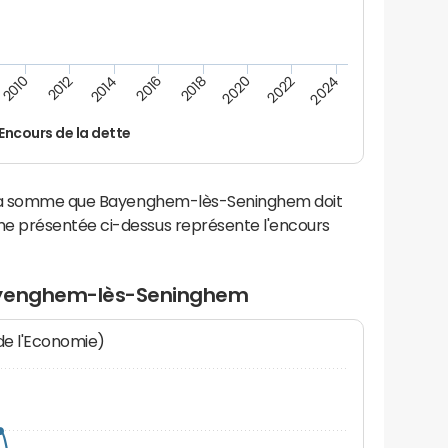
2014
2024
2012
2022
2010
2020
2018
2016
Encours de la dette
e la somme que Bayenghem-lès-Seninghem doit
e présentée ci-dessus représente l'encours
Bayenghem-lès-Seninghem
 de l'Economie)