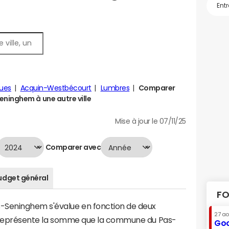
gues
Acquin-Westbécourt
Lumbres
Comparer
inghem à une autre ville
Mise à jour le 07/11/25
Comparer avec
udget général
FO
Seninghem s'évalue en fonction de deux
27 a
qui représente la somme que la commune du Pas-
Goo