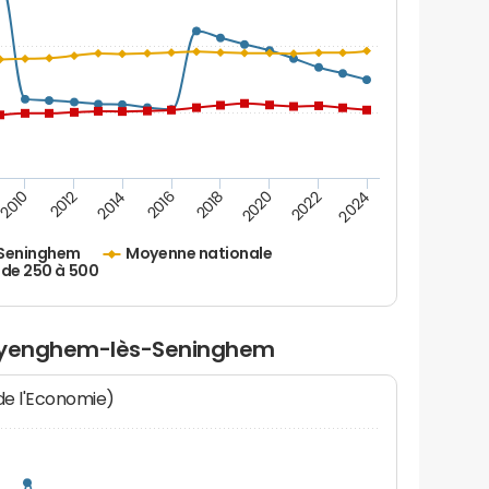
2010
2012
2014
2016
2018
2020
2022
2024
Seninghem
Moyenne nationale
 de 250 à 500
Bayenghem-lès-Seninghem
 de l'Economie)