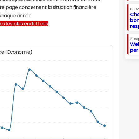
te page concernent la situation financière
03 s
Cha
chaque année.
bon
lles les plus endettées
res
21 se
Web
per
 de l'Economie)