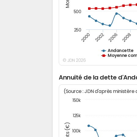
500
250
2000
2002
2006
2008
Andancette
Moyenne comm
© JDN 2026
Annuité de la dette d'An
(Source : JDN d'après ministère
150k
125k
100k