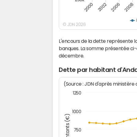
2008
2002
2006
2000
© JDN 2026
L'encours de la dette représente
banques. La somme présentée ci-de
décembre.
Dette par habitant d'And
(Source : JDN d'après ministère
1250
1000
Montants (€)
750