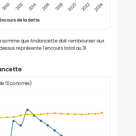
2022
2018
2014
2010
2024
2020
2016
2012
Encours de la dette
 la somme que Andancette doit rembourser aux
ssus représente l'encours total au 31
ancette
 de l'Economie)