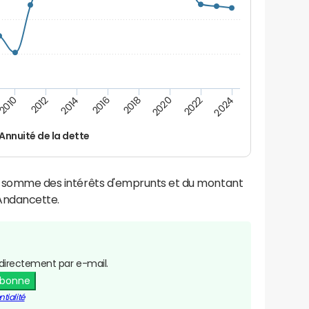
2016
2018
2010
2020
2012
2022
2014
2024
Annuité de la dette
la somme des intérêts d'emprunts et du montant
Andancette.
directement par e-mail.
abonne
tialité