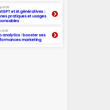
ep 2026
tGPT et IA génératives :
nes pratiques et usages
ponsables
p 2026
 analytics : booster ses
formances marketing