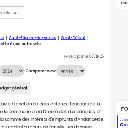
ce
Saint-Étienne-de-Valoux
Saint-Désirat
te à une autre ville
Mise à jour le 07/11/25
Comparer avec
udget général
e en fonction de deux critères : l'encours de la
FO
ue la commune de la Drôme doit aux banques, et
t à la somme des intérêts d'emprunts d'Andancette
27 a
Goo
u capital au cours de l'année. Les données