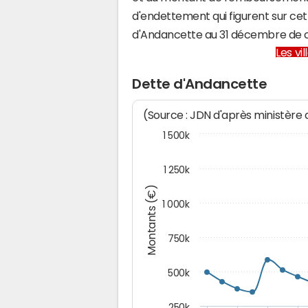
d'endettement qui figurent sur cet
d'Andancette au 31 décembre de 
Les vi
Dette d'Andancette
(Source : JDN d'après ministère
1 500k
1 250k
Montants (€)
1 000k
750k
500k
250k