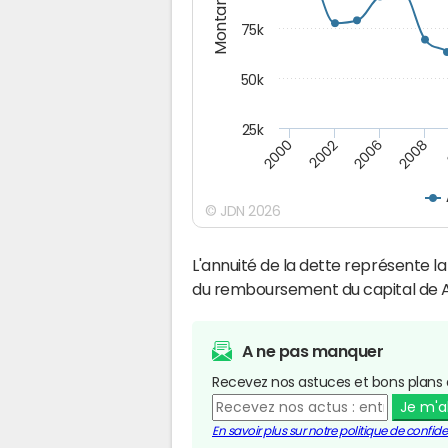
Montants (€)
75k
50k
25k
2008
2000
2002
2006
© JDN 2026
L'annuité de la dette représente 
du remboursement du capital de 
A ne pas manquer
Recevez nos astuces et bons plans 
Je m'
En savoir plus sur notre politique de confiden