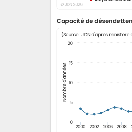
Moyenne communes
© JDN 2026
Capacité de désendette
(Source : JDN d'après ministère
20
15
Nombre d'années
10
5
0
2000
2002
2006
2008