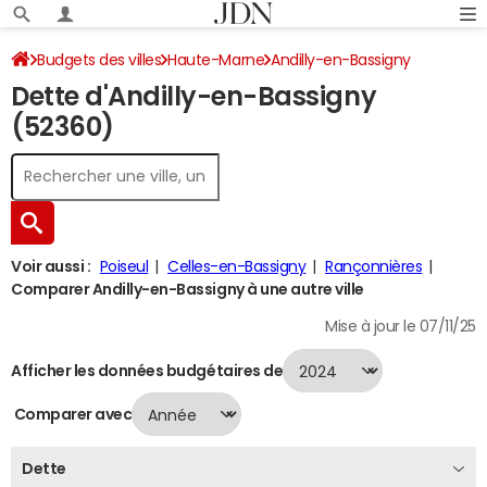
Budgets des villes
Haute-Marne
Andilly-en-Bassigny
Dette d'Andilly-en-Bassigny
Dette au 31/12/2024
(52360)
Voir aussi :
Poiseul
Celles-en-Bassigny
Rançonnières
Comparer Andilly-en-Bassigny à une autre ville
Mise à jour le 07/11/25
Afficher les données budgétaires de
Comparer avec
Dette