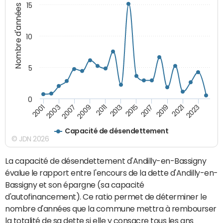
15
Nombre d'années
10
5
0
2021
2009
2019
2007
2017
2003
2015
2001
2013
2023
2011
Capacité de désendettement
© JDN 2026
La capacité de désendettement d'Andilly-en-Bassigny
évalue le rapport entre l'encours de la dette d'Andilly-en-
Bassigny et son épargne (sa capacité
d'autofinancement). Ce ratio permet de déterminer le
nombre d'années que la commune mettra à rembourser
la totalité de sa dette si elle y consacre tous les ans