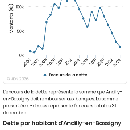
Montants (€)
100k
50k
0k
2024
2002
2010
2016
2022
2000
2008
2014
2020
2006
2012
2018
Encours de la dette
© JDN 2026
L'encours de la dette représente la somme que Andilly-
en-Bassigny doit rembourser aux banques. La somme
présentée ci-dessus représente l'encours total au 31
décembre.
Dette par habitant d'Andilly-en-Bassigny