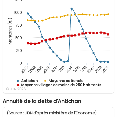
1000
Montants (€)
750
500
250
0
2018
2002
2022
2008
2012
2016
2000
2020
2006
2024
2010
2014
Antichan
Moyenne nationale
Moyenne villages de moins de 250 habitants
© JDN 2026
Annuité de la dette d'Antichan
(Source : JDN d'après ministère de l'Economie)