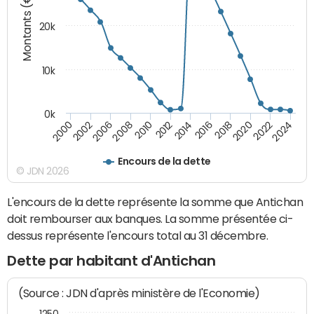
Montants (€)
20k
10k
0k
2020
2010
2016
2006
2022
2012
2000
2018
2008
2024
2014
2002
Encours de la dette
© JDN 2026
L'encours de la dette représente la somme que Antichan
doit rembourser aux banques. La somme présentée ci-
dessus représente l'encours total au 31 décembre.
Dette par habitant d'Antichan
(Source : JDN d'après ministère de l'Economie)
1250