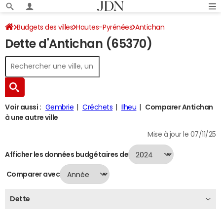
Budgets des villes
Hautes-Pyrénées
Antichan
Dette d'Antichan (65370)
Dette au 31/12/2024
Voir aussi :
Gembrie
Créchets
Ilheu
Comparer Antichan
à une autre ville
Mise à jour le 07/11/25
Afficher les données budgétaires de
Comparer avec
Dette