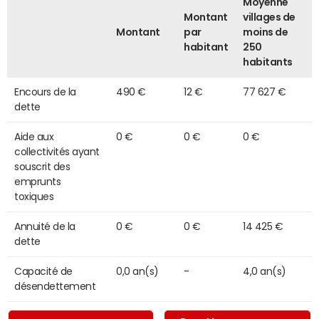
Moyenne
Montant
villages de
Montant
par
moins de
habitant
250
habitants
Encours de la
490 €
12 €
77 627 €
dette
Aide aux
0 €
0 €
0 €
collectivités ayant
souscrit des
emprunts
toxiques
Annuité de la
0 €
0 €
14 425 €
dette
Capacité de
0,0 an(s)
-
4,0 an(s)
désendettement