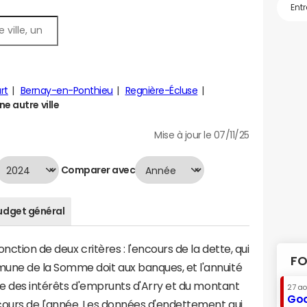
rt
Bernay-en-Ponthieu
Regnière-Écluse
e autre ville
Mise à jour le 07/11/25
Comparer avec
udget général
nction de deux critères : l'encours de la dette, qui
FO
ne de la Somme doit aux banques, et l'annuité
me des intérêts d'emprunts d'Arry et du montant
27 a
Goo
ours de l'année. Les données d'endettement qui