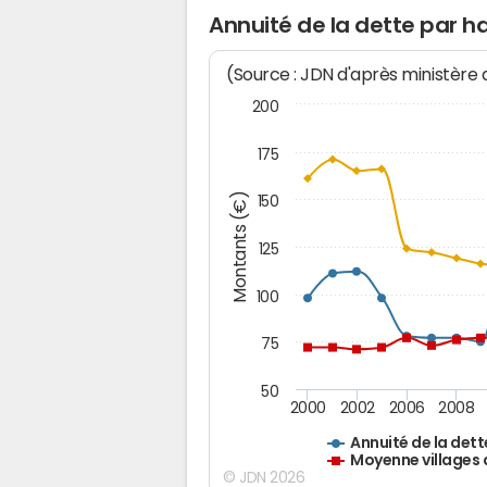
Annuité de la dette par ha
(Source : JDN d'après ministère
200
175
Montants (€)
150
125
100
75
50
2000
2002
2006
2008
Annuité de la dett
Moyenne villages 
© JDN 2026