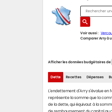
Voir aussi :
Vercou
Comparer Arry à un
Afficher les données budgétaires de
Dette
Recettes
Dépenses
B
L'endettement d'Arry s'évalue en fo
représente la somme que la commu
de la dette, qui équivaut à la som
de remboursement du capital au c