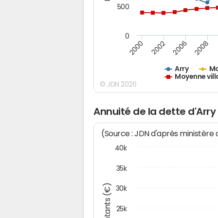
500
0
2000
2002
2006
2008
Arry
Mo
Moyenne vill
© JDN 2026
Annuité de la dette d'Arry
(Source : JDN d'après ministère
40k
35k
Montants (€)
30k
25k