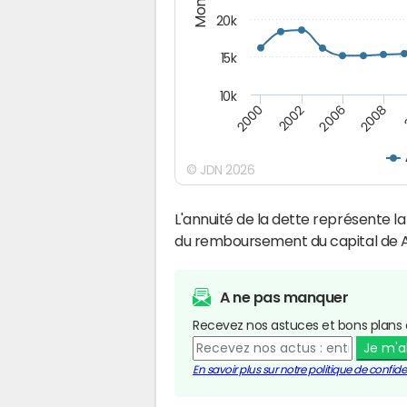
20k
15k
10k
2008
2006
2002
2000
© JDN 2026
L'annuité de la dette représente 
du remboursement du capital de A
A ne pas manquer
Recevez nos astuces et bons plans 
Je m'
En savoir plus sur notre politique de confiden