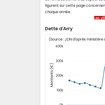
figurent sur cette page concernent
chaque année.
Les vi
Dette d'Arry
(Source : JDN d'après ministère
400k
300k
Montants (€)
200k
100k
0k