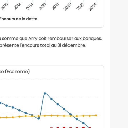
2014
2024
2012
2022
2010
2020
2018
2016
Encours de la dette
la somme que Arry doit rembourser aux banques.
résente l'encours total au 31 décembre.
 de l'Economie)