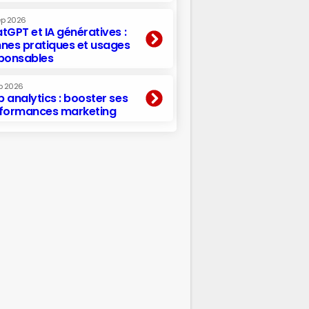
ep 2026
tGPT et IA génératives :
nes pratiques et usages
ponsables
p 2026
 analytics : booster ses
formances marketing