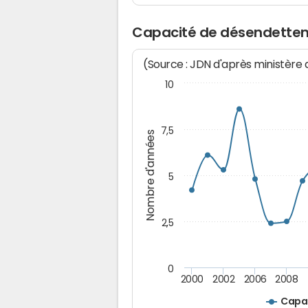
Capacité de désendettem
(Source : JDN d'après ministère
10
7,5
Nombre d'années
5
2,5
0
2000
2002
2006
2008
Capa