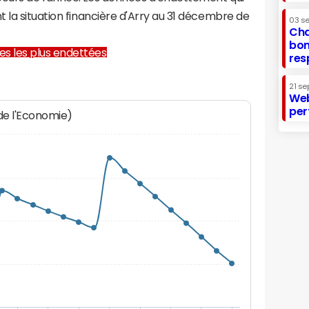
 la situation financière d'Arry au 31 décembre de
03 s
Cha
bon
lles les plus endettées
res
21 se
Web
per
 de l'Economie)