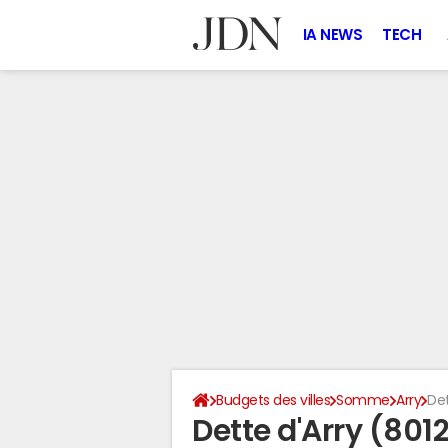
IA NEWS
TECH
Budgets des villes
Somme
Arry
Det
Dette d'Arry (801