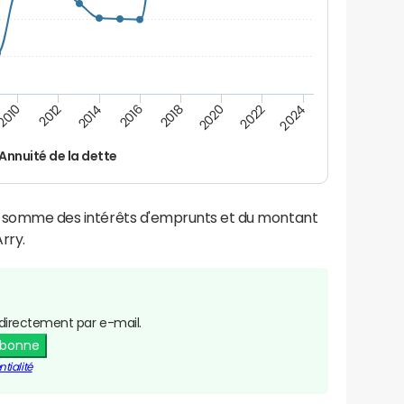
2016
2014
2012
2010
2024
2022
2020
2018
Annuité de la dette
la somme des intérêts d'emprunts et du montant
rry.
directement par e-mail.
abonne
tialité