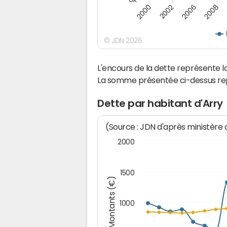
2000
2008
2006
2002
© JDN 2026
L'encours de la dette représente 
La somme présentée ci-dessus rep
Dette par habitant d'Arry
(Source : JDN d'après ministère
2000
1500
Montants (€)
1000