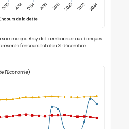
2022
2018
2014
2010
2024
2020
2016
2012
Encours de la dette
 la somme que Arsy doit rembourser aux banques.
résente l'encours total au 31 décembre.
 de l'Economie)