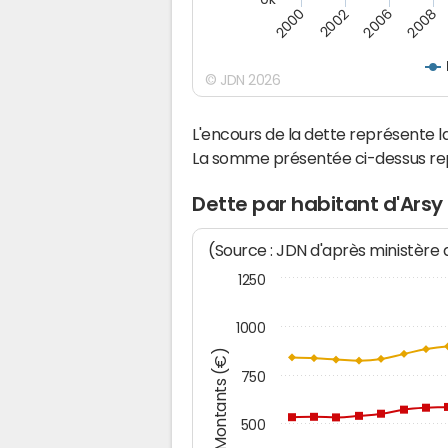
2008
2002
2006
2000
© JDN 2026
L'encours de la dette représente
La somme présentée ci-dessus rep
Dette par habitant d'Arsy
(Source : JDN d'après ministère
1250
1000
Montants (€)
750
500