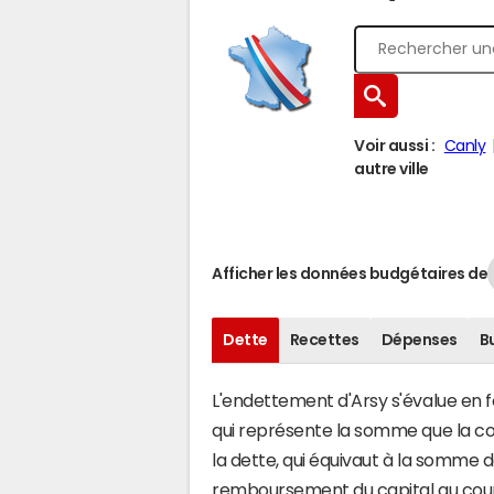
Voir aussi :
Canly
autre ville
Afficher les données budgétaires de
Dette
Recettes
Dépenses
B
L'endettement d'Arsy s'évalue en fo
qui représente la somme que la co
la dette, qui équivaut à la somme 
remboursement du capital au cour