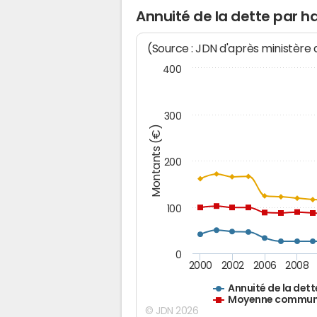
Annuité de la dette par h
(Source : JDN d'après ministère
400
300
Montants (€)
200
100
0
2000
2002
2006
2008
Annuité de la dett
Moyenne communes
© JDN 2026