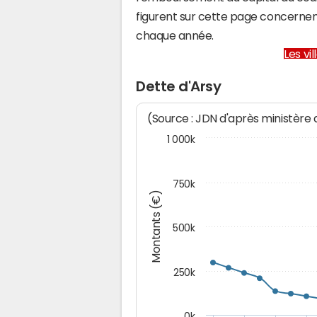
figurent sur cette page concernent
chaque année.
Les vi
Dette d'Arsy
(Source : JDN d'après ministère
1 000k
750k
Montants (€)
500k
250k
0k