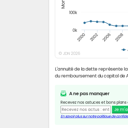
100k
0k
2000
2008
2006
2002
© JDN 2026
L'annuité de la dette représente 
du remboursement du capital de A
A ne pas manquer
Recevez nos astuces et bons plans 
Je m'
En savoir plus sur notre politique de confiden