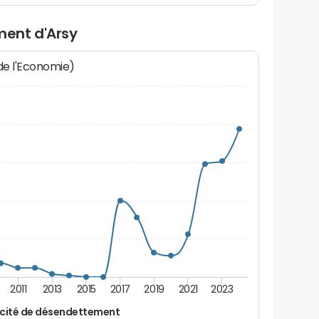
ent d'Arsy
 de l'Economie)
2011
2013
2015
2017
2019
2021
2023
cité de désendettement