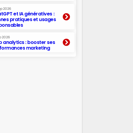
ep 2026
tGPT et IA génératives :
nes pratiques et usages
ponsables
p 2026
 analytics : booster ses
formances marketing