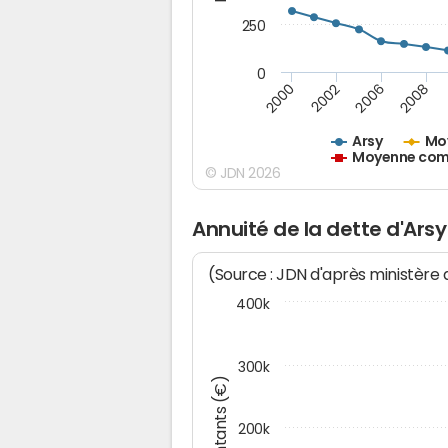
250
0
2000
2002
2006
2008
Arsy
Mo
Moyenne comm
© JDN 2026
Annuité de la dette d'Arsy
(Source : JDN d'après ministère
400k
300k
Montants (€)
200k