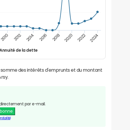
2014
2024
2012
2022
2010
2020
2018
2016
Annuité de la dette
la somme des intérêts d'emprunts et du montant
rsy.
directement par e-mail.
abonne
tialité