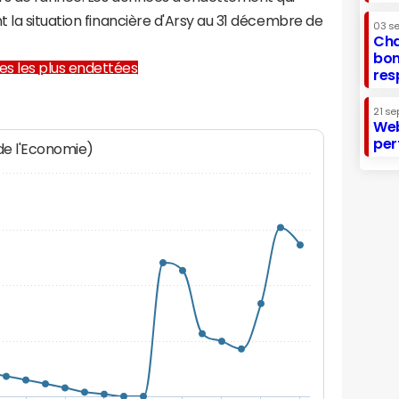
 la situation financière d'Arsy au 31 décembre de
03 s
Cha
bon
lles les plus endettées
res
21 se
Web
per
 de l'Economie)