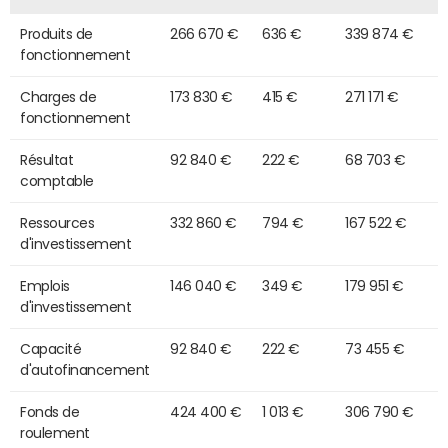
Produits de
266 670 €
636 €
339 874 €
fonctionnement
Charges de
173 830 €
415 €
271 171 €
fonctionnement
Résultat
92 840 €
222 €
68 703 €
comptable
Ressources
332 860 €
794 €
167 522 €
d'investissement
Emplois
146 040 €
349 €
179 951 €
d'investissement
Capacité
92 840 €
222 €
73 455 €
d'autofinancement
Fonds de
424 400 €
1 013 €
306 790 €
roulement