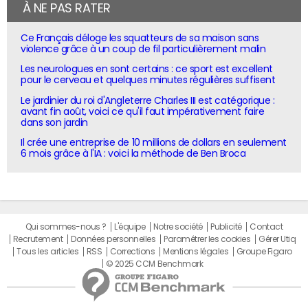
À NE PAS RATER
Ce Français déloge les squatteurs de sa maison sans
violence grâce à un coup de fil particulièrement malin
Les neurologues en sont certains : ce sport est excellent
pour le cerveau et quelques minutes régulières suffisent
Le jardinier du roi d'Angleterre Charles III est catégorique :
avant fin août, voici ce qu'il faut impérativement faire
dans son jardin
Il crée une entreprise de 10 millions de dollars en seulement
6 mois grâce à l'IA : voici la méthode de Ben Broca
Qui sommes-nous ?
L'équipe
Notre société
Publicité
Contact
Recrutement
Données personnelles
Paramétrer les cookies
Gérer Utiq
Tous les articles
RSS
Corrections
Mentions légales
Groupe Figaro
© 2025 CCM Benchmark