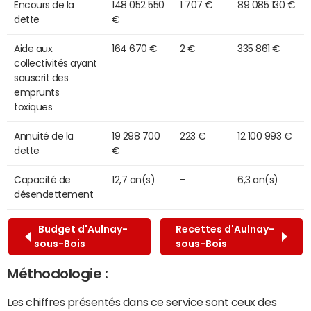
Encours de la
148 052 550
1 707 €
89 085 130 €
dette
€
Aide aux
164 670 €
2 €
335 861 €
collectivités ayant
souscrit des
emprunts
toxiques
Annuité de la
19 298 700
223 €
12 100 993 €
dette
€
Capacité de
12,7 an(s)
-
6,3 an(s)
désendettement
Budget d'Aulnay-
Recettes d'Aulnay-
sous-Bois
sous-Bois
Méthodologie :
Les chiffres présentés dans ce service sont ceux des