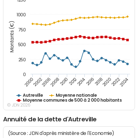
1000
Montants (€)
750
500
250
0
2018
2002
2022
2008
2012
2016
2000
2020
2006
2024
2010
2014
Autreville
Moyenne nationale
Moyenne communes de 500 à 2 000 habitants
© JDN 2026
Annuité de la dette d'Autreville
(Source : JDN d'après ministère de l'Economie)