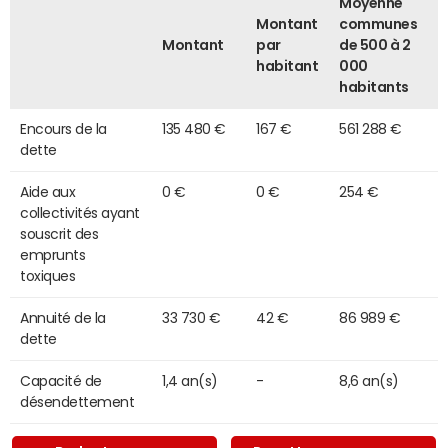
Moyenne
Montant
communes
Montant
par
de 500 à 2
habitant
000
habitants
Encours de la
135 480 €
167 €
561 288 €
dette
Aide aux
0 €
0 €
254 €
collectivités ayant
souscrit des
emprunts
toxiques
Annuité de la
33 730 €
42 €
86 989 €
dette
Capacité de
1,4 an(s)
-
8,6 an(s)
désendettement