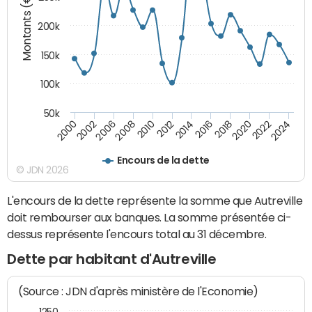
Montants (€)
200k
150k
100k
50k
2008
2022
2002
2018
2014
2010
2024
2006
2020
2000
2016
2012
Encours de la dette
© JDN 2026
L'encours de la dette représente la somme que Autreville
doit rembourser aux banques. La somme présentée ci-
dessus représente l'encours total au 31 décembre.
Dette par habitant d'Autreville
(Source : JDN d'après ministère de l'Economie)
1250