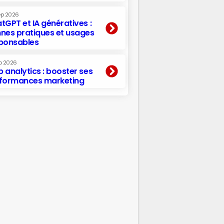
ep 2026
tGPT et IA génératives :
nes pratiques et usages
ponsables
p 2026
 analytics : booster ses
formances marketing