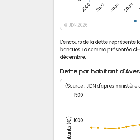
2008
2006
2002
2000
© JDN 2026
L'encours de la dette représente
banques. La somme présentée ci-de
décembre.
Dette par habitant d'Ave
(Source : JDN d'après ministère
1500
Montants (€)
1000