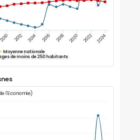
2010
2012
2014
2016
2018
2020
2022
2024
Moyenne nationale
ages de moins de 250 habitants
snes
 de l'Economie)