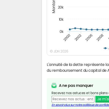
Montants (€)
20k
10k
0k
2008
2006
2002
2000
© JDN 2026
L'annuité de la dette représente 
du remboursement du capital de 
A ne pas manquer
Recevez nos astuces et bons plans 
Je m'
En savoir plus sur notre politique de confiden