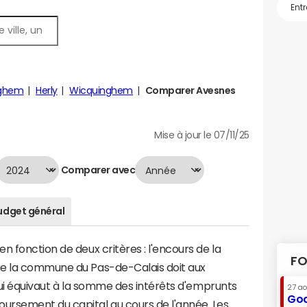
ghem
Herly
Wicquinghem
Comparer Avesnes
Mise à jour le 07/11/25
Comparer avec
udget général
n fonction de deux critères : l'encours de la
FO
ue la commune du Pas-de-Calais doit aux
 qui équivaut à la somme des intérêts d'emprunts
27 a
Goo
rsement du capital au cours de l'année. Les