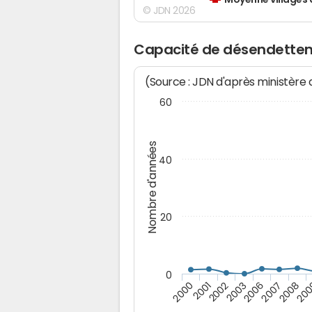
Moyenne villages 
© JDN 2026
Capacité de désendette
(Source : JDN d'après ministère
60
Nombre d'années
40
20
0
2007
2003
2001
2008
2006
2002
2000
20