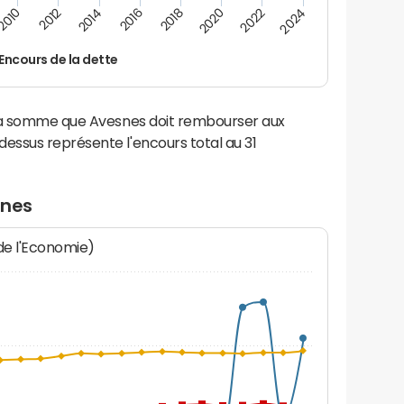
2016
2014
2012
2010
2024
2022
2020
2018
Encours de la dette
 la somme que Avesnes doit rembourser aux
ssus représente l'encours total au 31
snes
 de l'Economie)