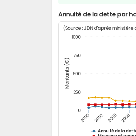
Annuité de la dette par h
(Source : JDN d'après ministère
1000
750
Montants (€)
500
250
0
2000
2002
2006
2008
Annuité de la dett