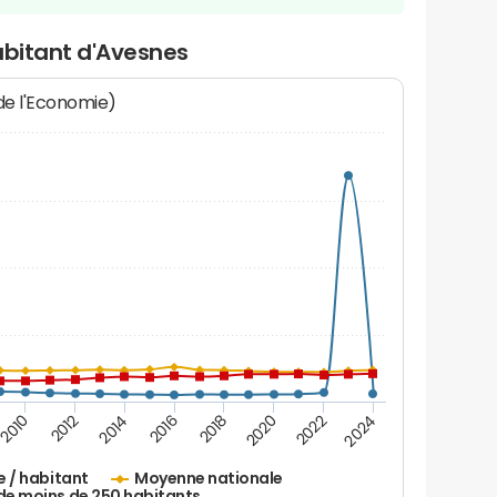
abitant d'Avesnes
 de l'Economie)
2010
2012
2014
2016
2018
2020
2022
2024
e / habitant
Moyenne nationale