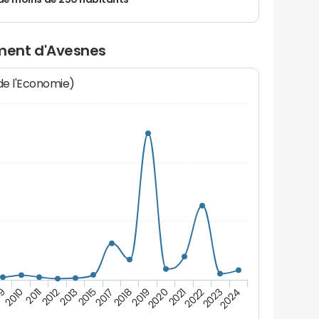
de moins de 250 habitants
ment d'Avesnes
 de l'Economie)
2015
2023
2012
2021
2010
2019
2017
2024
2013
2022
2011
2020
09
2018