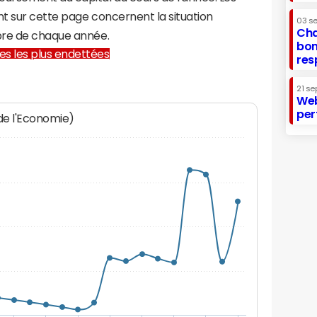
t sur cette page concernent la situation
03 s
Cha
bre de chaque année.
bon
lles les plus endettées
res
21 se
Web
per
 de l'Economie)