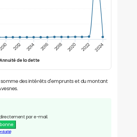
2016
2014
2012
2010
2024
2022
2020
2018
Annuité de la dette
la somme des intérêts d'emprunts et du montant
Avesnes.
directement par e-mail.
abonne
tialité