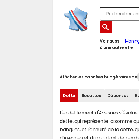
Voir aussi :
Manin
à une autre ville
Afficher les données budgétaires de
Dette
Recettes
Dépenses
B
L'endettement d'Avesnes s'évalue e
dette, qui représente la somme q
banques, et l'annuité de la dette,
d'Avesnes et du montant de rembou