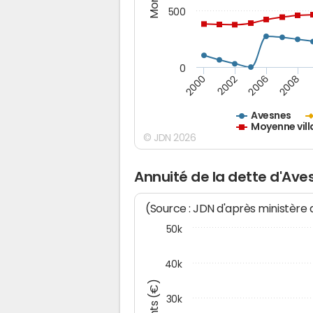
500
0
2000
2002
2006
2008
Avesnes
Moyenne vill
© JDN 2026
Annuité de la dette d'Ave
(Source : JDN d'après ministère
50k
40k
30k