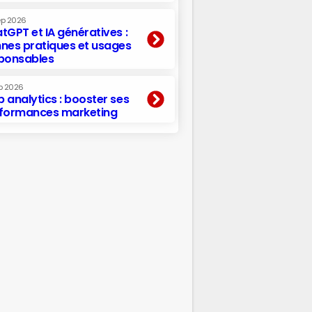
ep 2026
tGPT et IA génératives :
nes pratiques et usages
ponsables
p 2026
 analytics : booster ses
formances marketing