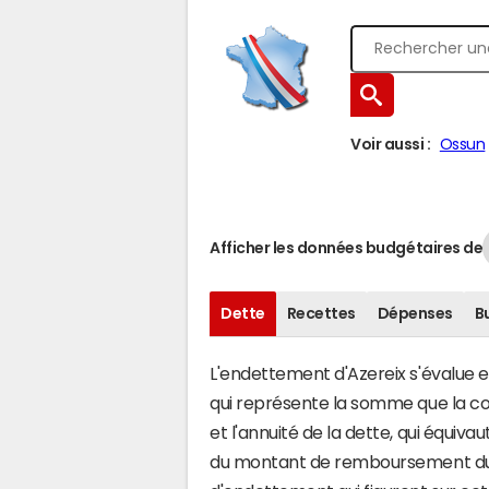
Voir aussi :
Ossun
Afficher les données budgétaires de
Dette
Recettes
Dépenses
B
L'endettement d'Azereix s'évalue en
qui représente la somme que la 
et l'annuité de la dette, qui équiv
du montant de remboursement du c