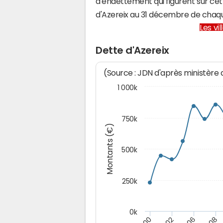
d'endettement qui figurent sur cet
d'Azereix au 31 décembre de chaq
Les vi
Dette d'Azereix
(Source : JDN d'après ministère
1 000k
750k
Montants (€)
500k
250k
0k