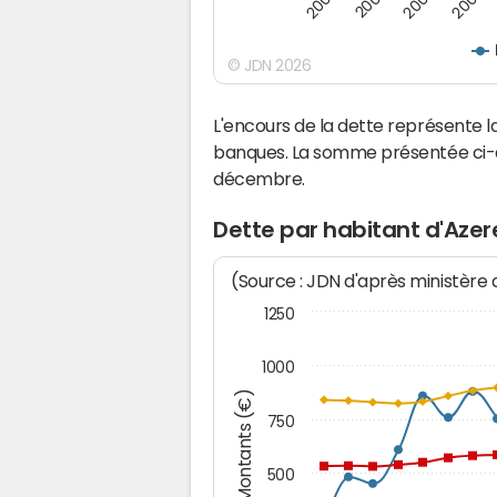
2008
2002
2006
2000
© JDN 2026
L'encours de la dette représente 
banques. La somme présentée ci-de
décembre.
Dette par habitant d'Azer
(Source : JDN d'après ministère
1250
1000
Montants (€)
750
500