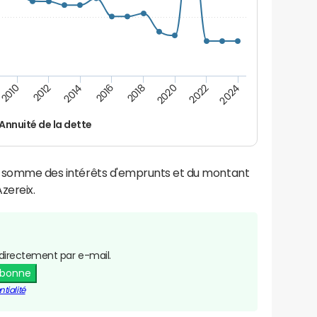
2024
2022
2020
2018
2016
2014
2012
2010
Annuité de la dette
la somme des intérêts d'emprunts et du montant
zereix.
directement par e-mail.
abonne
tialité