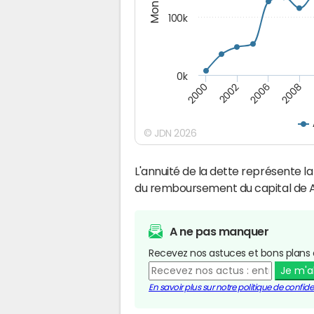
100k
0k
2008
2006
2002
2000
© JDN 2026
L'annuité de la dette représente 
du remboursement du capital de A
A ne pas manquer
Recevez nos astuces et bons plans 
Je m'
En savoir plus sur notre politique de confiden