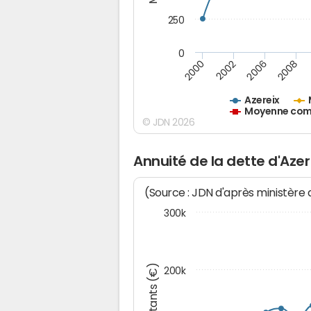
250
0
2000
2002
2006
2008
Azereix
Moyenne comm
© JDN 2026
Annuité de la dette d'Azer
(Source : JDN d'après ministère
300k
Montants (€)
200k