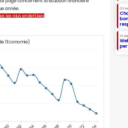
te page concernent la situation financière
ue année.
03 s
Cha
lles les plus endettées
bon
res
21 se
Web
 de l'Economie)
per