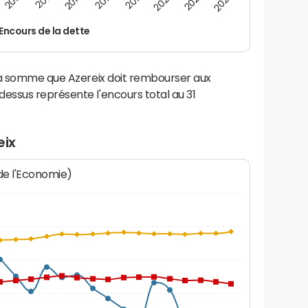
2022
2018
2014
2010
2024
2020
2016
2012
Encours de la dette
la somme que Azereix doit rembourser aux
ssus représente l'encours total au 31
eix
 de l'Economie)