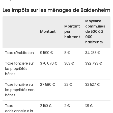
Les impôts sur les ménages de Baldenheim
Moyenne
Montant
communes
Montant
par
de 500 à 2
habitant
000
habitants
Taxe d'habitation
9 590 €
8 €
34 283 €
Taxe foncière sur
376 070 €
303 €
392 793 €
les propriétés
bâties
Taxe foncière sur
27 580 €
22 €
32 527 €
les propriétés non
bâties
Taxe
2 150 €
2 €
131 €
additionnelle à la