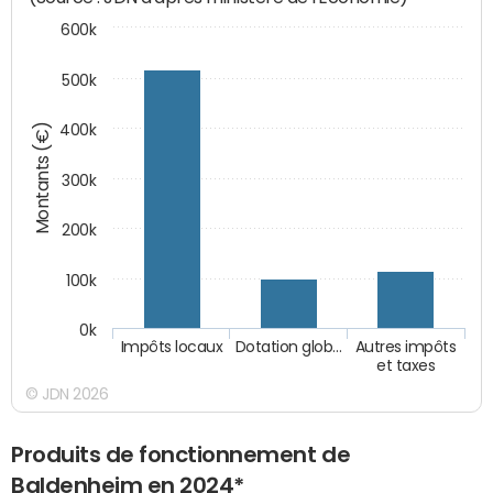
600k
500k
Montants (€)
400k
300k
200k
100k
0k
Impôts locaux
Dotation glob…
Autres impôts
et taxes
© JDN 2026
Produits de fonctionnement de
Baldenheim en 2024*