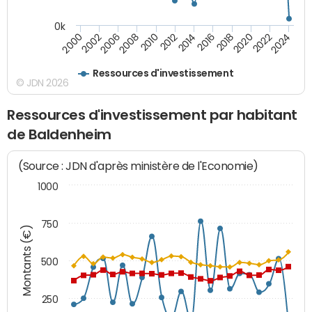
0k
2016
2014
2012
2010
2008
2006
2002
2000
2024
2022
2020
2018
Ressources d'investissement
© JDN 2026
Ressources d'investissement par habitant
de Baldenheim
(Source : JDN d'après ministère de l'Economie)
1000
750
Montants (€)
500
250