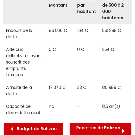
Montant
par
de 500 à 2
habitant
000
habitants
Encours de la
86 560 €
164 €
561 288 €
dette
Aide aux
0 €
0 €
254 €
collectivités ayant
souscrit des
emprunts
toxiques
Annuité de la
17 370 €
33 €
86 989 €
dette
Capacité de
nc
-
8,6 an(s)
désendettement
Recettes de Balizac
Budget de Balizac