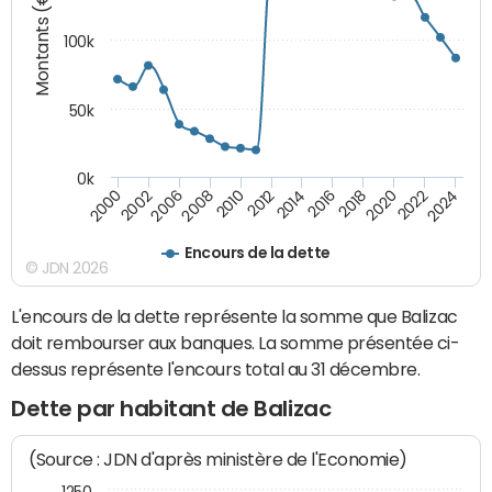
Montants (€)
100k
50k
0k
2008
2022
2002
2018
2014
2010
2024
2006
2020
2000
2016
2012
Encours de la dette
© JDN 2026
L'encours de la dette représente la somme que Balizac
doit rembourser aux banques. La somme présentée ci-
dessus représente l'encours total au 31 décembre.
Dette par habitant de Balizac
(Source : JDN d'après ministère de l'Economie)
1250