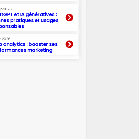
ep 2026
tGPT et IA génératives :
nes pratiques et usages
ponsables
p 2026
 analytics : booster ses
formances marketing