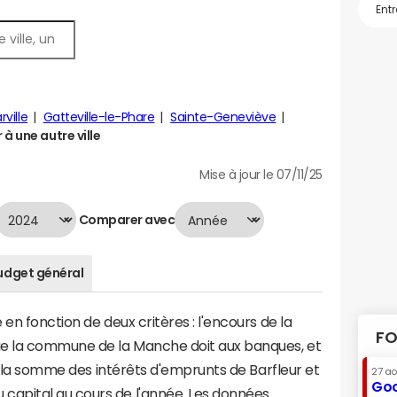
ville
Gatteville-le-Phare
Sainte-Geneviève
à une autre ville
Mise à jour le 07/11/25
Comparer avec
udget général
en fonction de deux critères : l'encours de la
FO
ue la commune de la Manche doit aux banques, et
 à la somme des intérêts d'emprunts de Barfleur et
27 a
Goo
apital au cours de l'année. Les données