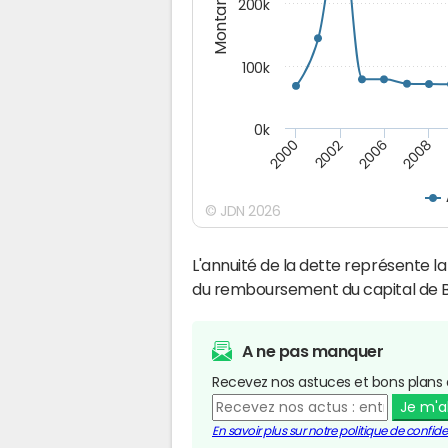
Montants (€)
200k
100k
0k
2000
2008
2006
2002
© JDN 2026
L'annuité de la dette représente 
du remboursement du capital de B
A ne pas manquer
Recevez nos astuces et bons plans 
Je m'
En savoir plus sur notre politique de confiden