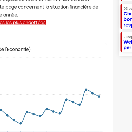
te page concernent la situation financière de
03 s
Cha
e année.
bon
lles les plus endettées
res
21 se
Web
per
 de l'Economie)