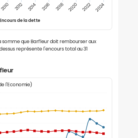
2014
2024
2012
2022
2010
2020
2018
2016
Encours de la dette
la somme que Barfleur doit rembourser aux
ssus représente l'encours total au 31
fleur
 de l'Economie)