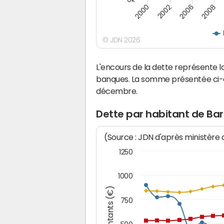
2000
2008
2006
2002
© JDN 2026
L'encours de la dette représente 
banques. La somme présentée ci-de
décembre.
Dette par habitant de Bar
(Source : JDN d'après ministère
1250
1000
Montants (€)
750