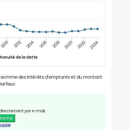
2014
2024
2012
2022
2010
2020
2018
2016
Annuité de la dette
la somme des intérêts d'emprunts et du montant
arfleur.
directement par e-mail.
abonne
tialité