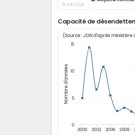
Moyenne communes
© JDN 2026
Capacité de désendettem
(Source : JDN d'après ministère
15
Nombre d'années
10
5
0
2000
2002
2006
2008