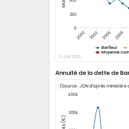
500
250
0
2000
2002
2006
2008
Barfleur
Moyenne comm
© JDN 2026
Annuité de la dette de Bar
(Source : JDN d'après ministère
400k
300k