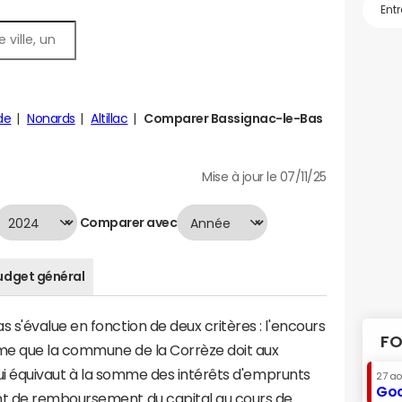
de
Nonards
Altillac
Comparer Bassignac-le-Bas
Mise à jour le 07/11/25
Comparer avec
udget général
s'évalue en fonction de deux critères : l'encours
FO
mme que la commune de la Corrèze doit aux
 qui équivaut à la somme des intérêts d'emprunts
27 a
Goo
t de remboursement du capital au cours de