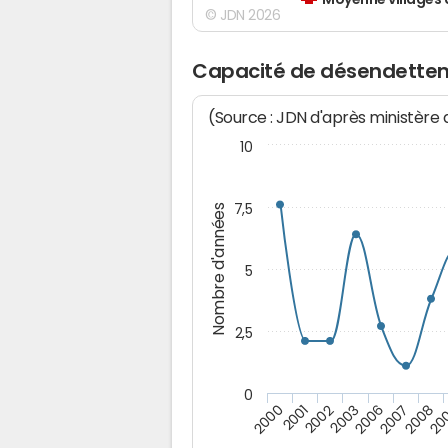
Moyenne villages 
© JDN 2026
Capacité de désendettem
(Source : JDN d'après ministère
10
7,5
Nombre d'années
5
2,5
0
2002
2003
2006
2007
2008
20
2000
2001