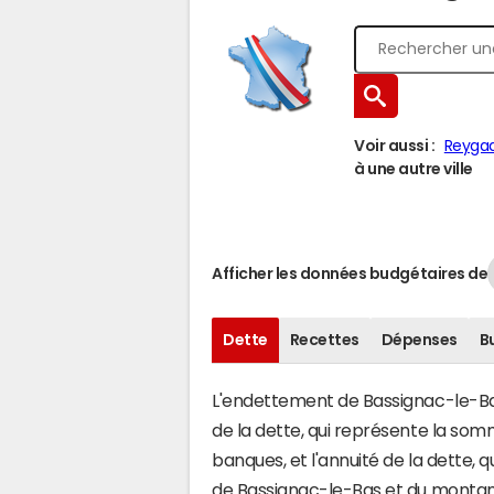
Voir aussi :
Reyga
à une autre ville
Afficher les données budgétaires de
Dette
Recettes
Dépenses
B
L'endettement de Bassignac-le-Bas 
de la dette, qui représente la so
banques, et l'annuité de la dette,
de Bassignac-le-Bas et du montan