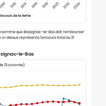
2016
2014
2012
2010
2024
2022
2020
2018
Encours de la dette
 la somme que Bassignac-le-Bas doit rembourser
i-dessus représente l'encours total au 31
ssignac-le-Bas
 de l'Economie)