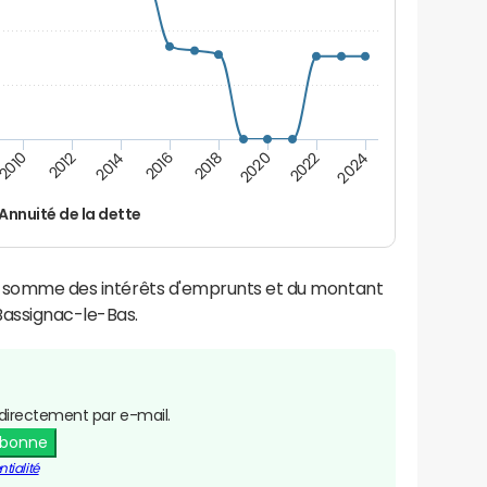
2016
2018
2010
2020
2012
2022
2014
2024
Annuité de la dette
la somme des intérêts d'emprunts et du montant
assignac-le-Bas.
directement par e-mail.
abonne
tialité