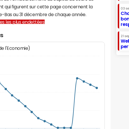
t qui figurent sur cette page concernent la
03 s
Cha
-le-Bas au 31 décembre de chaque année.
bon
lles les plus endettées
res
as
21 se
Web
per
 de l'Economie)