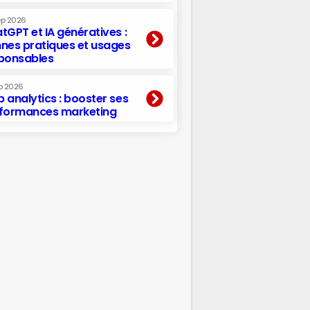
ep 2026
tGPT et IA génératives :
nes pratiques et usages
ponsables
p 2026
 analytics : booster ses
formances marketing