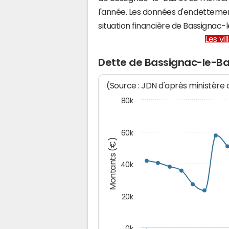
l'année. Les données d'endettemen
situation financière de Bassignac
Les vi
Dette de Bassignac-le-B
(Source : JDN d'après ministère
80k
60k
Montants (€)
40k
20k
0k