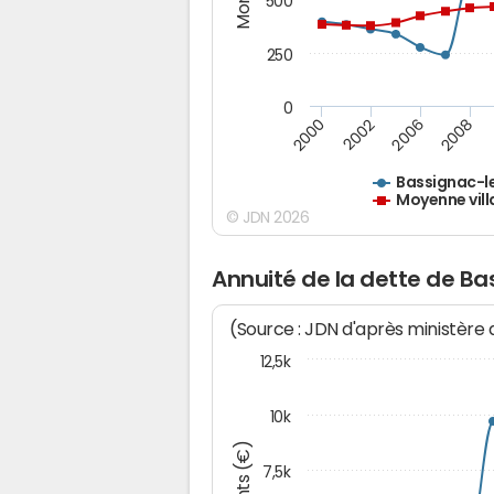
500
250
0
2000
2002
2006
2008
Bassignac-l
Moyenne vill
© JDN 2026
Annuité de la dette de B
(Source : JDN d'après ministère
12,5k
10k
7,5k