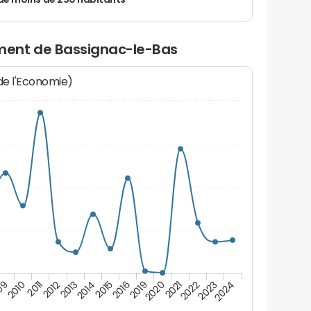
de moins de 250 habitants
ent de Bassignac-le-Bas
 de l'Economie)
2011
2020
2012
2021
2013
2022
2014
2023
2015
2024
09
2016
2010
2019