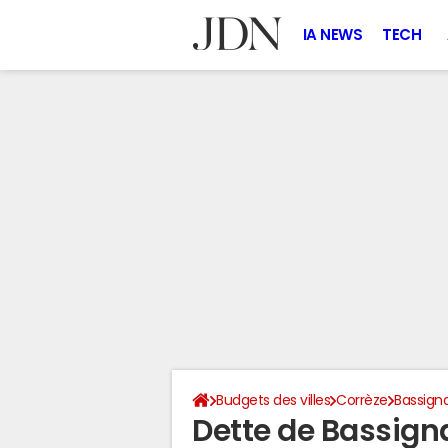
IA NEWS
TECH
Budgets des villes
Corrèze
Bassign
Dette de Bassign