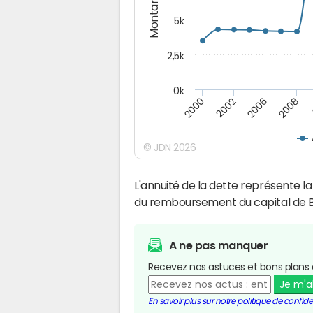
Montants (€)
5k
2,5k
0k
2008
2000
2002
2006
© JDN 2026
L'annuité de la dette représente 
du remboursement du capital de B
A ne pas manquer
Recevez nos astuces et bons plans 
Je m'
En savoir plus sur notre politique de confiden