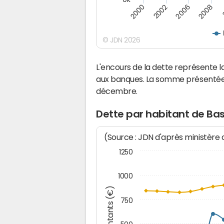
2008
2006
2002
2000
© JDN 2026
L'encours de la dette représente
aux banques. La somme présentée c
décembre.
Dette par habitant de Ba
(Source : JDN d'après ministère
1250
1000
Montants (€)
750