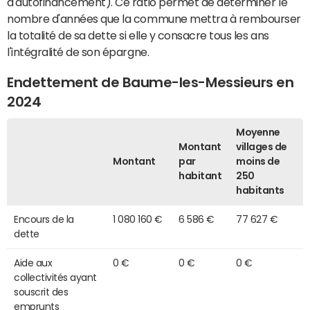
d'autofinancement). Ce ratio permet de déterminer le
nombre d'années que la commune mettra à rembourser
la totalité de sa dette si elle y consacre tous les ans
l'intégralité de son épargne.
Endettement de Baume-les-Messieurs en
2024
Moyenne
Montant
villages de
Montant
par
moins de
habitant
250
habitants
Encours de la
1 080 160 €
6 586 €
77 627 €
dette
Aide aux
0 €
0 €
0 €
collectivités ayant
souscrit des
emprunts