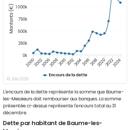
Montants (€)
1 000k
750k
500k
250k
0k
2016
2014
2012
2010
2008
2006
2002
2000
2024
2022
2020
2018
Encours de la dette
© JDN 2026
L'encours de la dette représente la somme que Baume-
les-Messieurs doit rembourser aux banques. La somme
présentée ci-dessus représente l'encours total au 31
décembre.
Dette par habitant de Baume-les-