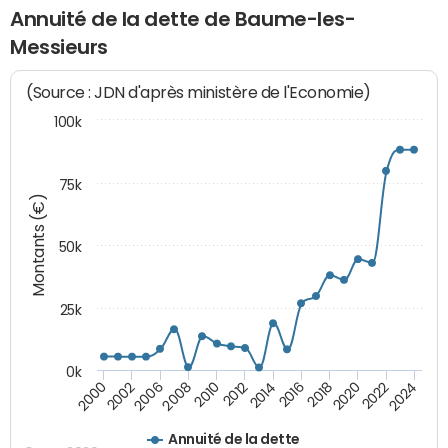
Annuité de la dette de Baume-les-
Messieurs
(Source : JDN d'après ministère de l'Economie)
100k
75k
Montants (€)
50k
25k
0k
2024
2002
2010
2016
2022
2000
2008
2014
2020
2006
2012
2018
Annuité de la dette