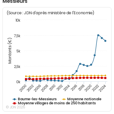
Messieurs
(Source : JDN d'après ministère de l'Economie)
10k
7,5k
Montants (€)
5k
2,5k
0k
2014
2000
2024
2012
2022
2010
2020
2008
2018
2006
2016
2002
Baume-les-Messieurs
Moyenne nationale
Moyenne villages de moins de 250 habitants
© JDN 2026