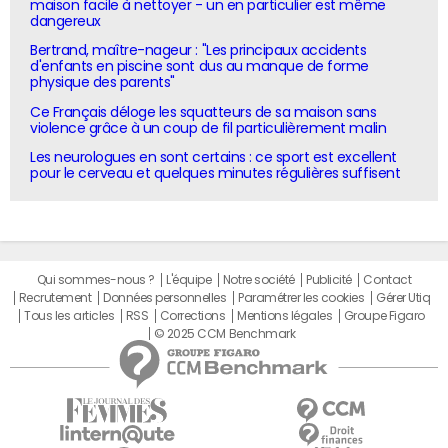
maison facile à nettoyer - un en particulier est même
dangereux
Bertrand, maître-nageur : "Les principaux accidents
d'enfants en piscine sont dus au manque de forme
physique des parents"
Ce Français déloge les squatteurs de sa maison sans
violence grâce à un coup de fil particulièrement malin
Les neurologues en sont certains : ce sport est excellent
pour le cerveau et quelques minutes régulières suffisent
Qui sommes-nous ?
L'équipe
Notre société
Publicité
Contact
Recrutement
Données personnelles
Paramétrer les cookies
Gérer Utiq
Tous les articles
RSS
Corrections
Mentions légales
Groupe Figaro
© 2025 CCM Benchmark