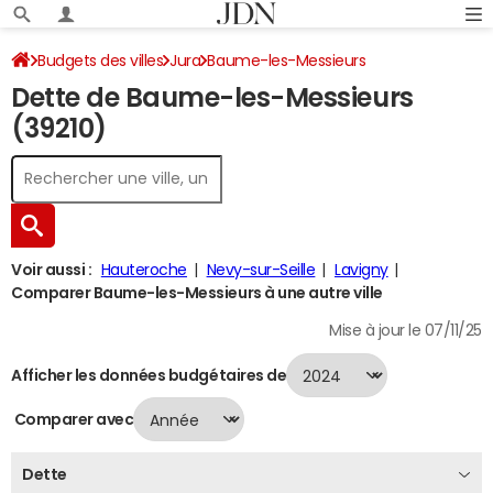
Budgets des villes
Jura
Baume-les-Messieurs
Dette de Baume-les-Messieurs
Dette au 31/12/2024
(39210)
Voir aussi :
Hauteroche
Nevy-sur-Seille
Lavigny
Comparer Baume-les-Messieurs à une autre ville
Mise à jour le 07/11/25
Afficher les données budgétaires de
Comparer avec
Dette