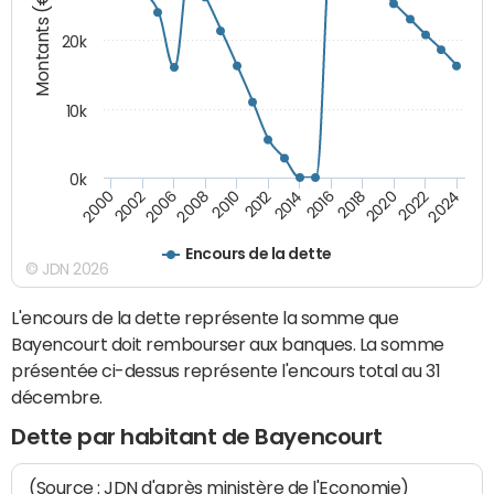
Montants (€)
20k
10k
0k
2020
2010
2016
2006
2022
2012
2000
2018
2008
2024
2014
2002
Encours de la dette
© JDN 2026
L'encours de la dette représente la somme que
Bayencourt doit rembourser aux banques. La somme
présentée ci-dessus représente l'encours total au 31
décembre.
Dette par habitant de Bayencourt
(Source : JDN d'après ministère de l'Economie)