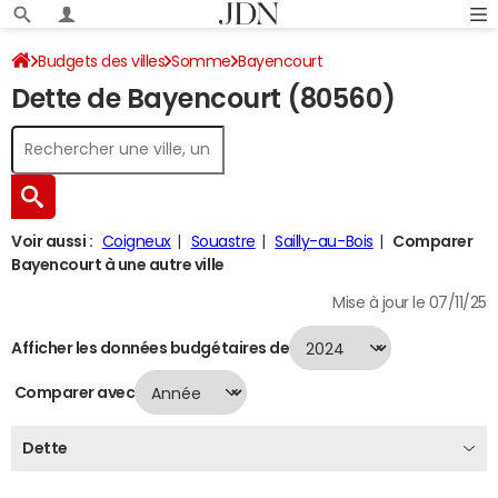
Budgets des villes
Somme
Bayencourt
Dette de Bayencourt (80560)
Dette au 31/12/2024
Voir aussi :
Coigneux
Souastre
Sailly-au-Bois
Comparer
Bayencourt à une autre ville
Mise à jour le 07/11/25
Afficher les données budgétaires de
Comparer avec
Dette