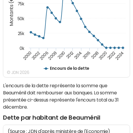
Montants (€)
75k
50k
25k
0k
2024
2002
2010
2016
2022
2000
2008
2014
2020
2006
2012
2018
Encours de la dette
© JDN 2026
L'encours de la dette représente la somme que
Beauménil doit rembourser aux banques. La somme
présentée ci-dessus représente l'encours total au 31
décembre.
Dette par habitant de Beauménil
(Source : JDN d'après ministère de l'Economie)