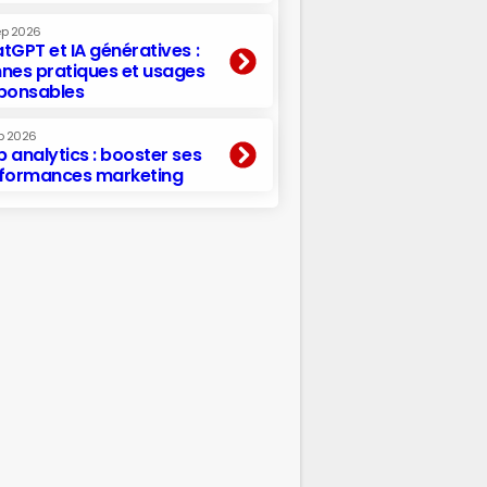
ep 2026
tGPT et IA génératives :
nes pratiques et usages
ponsables
p 2026
 analytics : booster ses
formances marketing