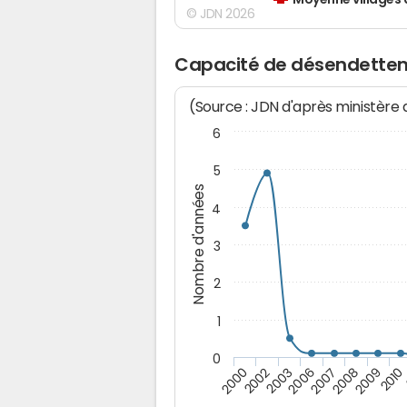
Moyenne villages 
© JDN 2026
Capacité de désendette
(Source : JDN d'après ministère
6
5
Nombre d'années
4
3
2
1
0
2006
2007
2008
2009
2010
2000
2002
2003