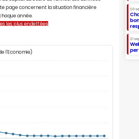
te page concernent la situation financière
03 s
Cha
chaque année.
bon
lles les plus endettées
res
21 se
Web
per
 de l'Economie)