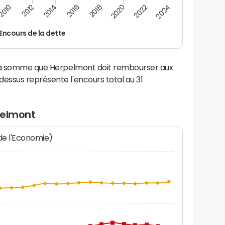
2016
2014
2012
2010
2024
2022
2020
2018
Encours de la dette
 la somme que Herpelmont doit rembourser aux
ssus représente l'encours total au 31
pelmont
 de l'Economie)