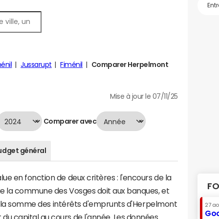
énil
Jussarupt
Fiménil
Comparer Herpelmont
Mise à jour le 07/11/25
Comparer avec
udget général
e en fonction de deux critères : l'encours de la
FO
ue la commune des Vosges doit aux banques, et
t à la somme des intérêts d'emprunts d'Herpelmont
27 a
Goo
u capital au cours de l'année. Les données