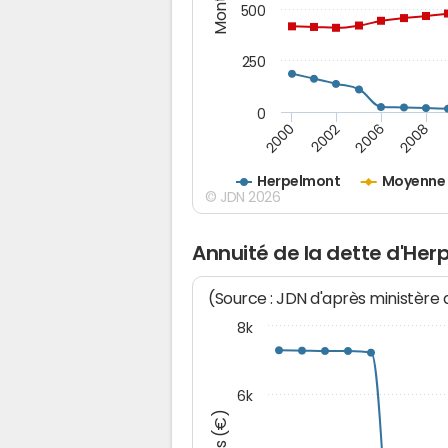
500
250
0
2000
2002
2006
2008
Herpelmont
Moyenne 
© JDN 2026
Annuité de la dette d'He
(Source : JDN d'après ministère
8k
6k