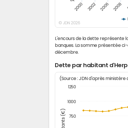
2008
2006
2002
2000
© JDN 2026
L'encours de la dette représente
banques. La somme présentée ci-de
décembre.
Dette par habitant d'Her
(Source : JDN d'après ministère
1250
1000
Montants (€)
750