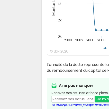
Montants (€)
4k
2k
0k
2000
2002
2006
2008
© JDN 2026
L'annuité de la dette représente 
du remboursement du capital de 
A ne pas manquer
Recevez nos astuces et bons plans 
Je m'
En savoir plus sur notre politique de confiden