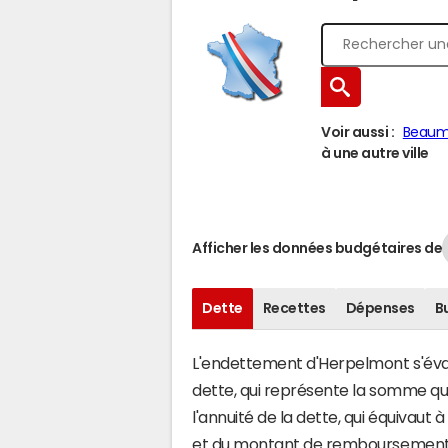
Voir aussi :
Beaum
à une autre ville
Afficher les données budgétaires de
Dette
Recettes
Dépenses
B
L'endettement d'Herpelmont s'évalu
dette, qui représente la somme q
l'annuité de la dette, qui équivau
et du montant de remboursement d