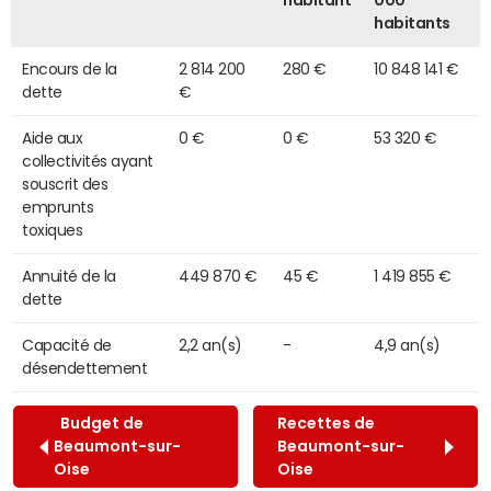
habitant
000
habitants
Encours de la
2 814 200
280 €
10 848 141 €
dette
€
Aide aux
0 €
0 €
53 320 €
collectivités ayant
souscrit des
emprunts
toxiques
Annuité de la
449 870 €
45 €
1 419 855 €
dette
Capacité de
2,2 an(s)
-
4,9 an(s)
désendettement
Budget de
Recettes de
Beaumont-sur-
Beaumont-sur-
Oise
Oise