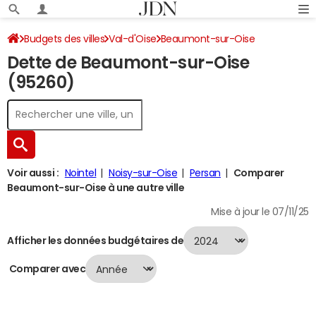
Budgets des villes
Val-d'Oise
Beaumont-sur-Oise
Dette de Beaumont-sur-Oise
Dette au 31/12/2024
(95260)
Voir aussi :
Nointel
Noisy-sur-Oise
Persan
Comparer
Beaumont-sur-Oise à une autre ville
Mise à jour le 07/11/25
Afficher les données budgétaires de
Comparer avec