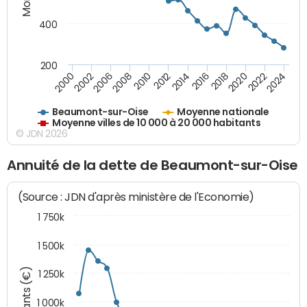
400
200
2018
2002
2022
2008
2012
2016
2000
2020
2006
2024
2010
2014
Beaumont-sur-Oise
Moyenne nationale
Moyenne villes de 10 000 à 20 000 habitants
© JDN 2026
Annuité de la dette de Beaumont-sur-Oise
(Source : JDN d'après ministère de l'Economie)
1 750k
1 500k
Montants (€)
1 250k
1 000k