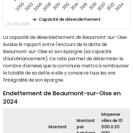
2020
2010
2016
2006
2022
2012
2000
2018
2008
2024
2014
2002
Capacité de désendettement
© JDN 2026
La capacité de désendettement de Beaumont-sur-Oise
évalue le rapport entre l'encours de la dette de
Beaumont-sur-Oise et son épargne (sa capacité
d'autofinancement). Ce ratio permet de déterminer le
nombre d'années que la commune mettra à rembourser
la totalité de sa dette si elle y consacre tous les ans
l'intégralité de son épargne.
Endettement de Beaumont-sur-Oise en
2024
Moyenne
Montant
villes de 10
Montant
par
000 à 20