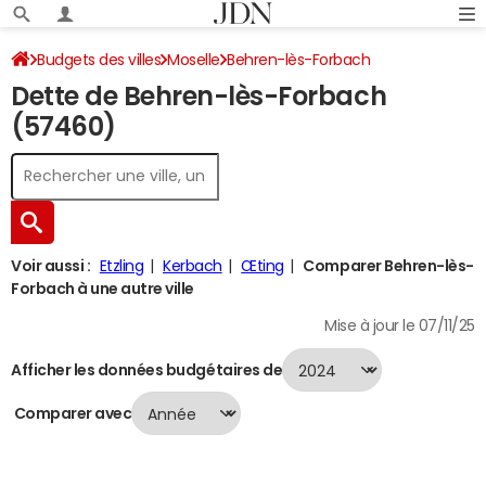
Budgets des villes
Moselle
Behren-lès-Forbach
Dette de Behren-lès-Forbach
Dette au 31/12/2024
(57460)
Voir aussi :
Etzling
Kerbach
Œting
Comparer Behren-lès-
Forbach à une autre ville
Mise à jour le 07/11/25
Afficher les données budgétaires de
Comparer avec