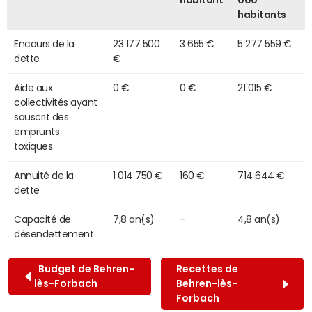
habitant
000
habitants
Encours de la
23 177 500
3 655 €
5 277 559 €
dette
€
Aide aux
0 €
0 €
21 015 €
collectivités ayant
souscrit des
emprunts
toxiques
Annuité de la
1 014 750 €
160 €
714 644 €
dette
Capacité de
7,8 an(s)
-
4,8 an(s)
désendettement
Budget de Behren-
Recettes de
lès-Forbach
Behren-lès-
Forbach