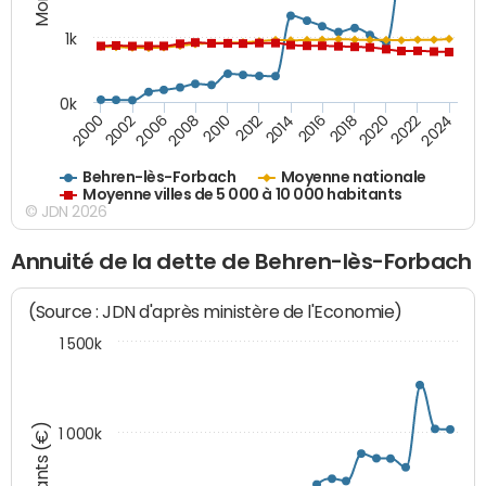
1k
0k
2016
2014
2012
2010
2008
2006
2002
2000
2024
2022
2020
2018
Behren-lès-Forbach
Moyenne nationale
Moyenne villes de 5 000 à 10 000 habitants
© JDN 2026
Annuité de la dette de Behren-lès-Forbach
(Source : JDN d'après ministère de l'Economie)
1 500k
Montants (€)
1 000k