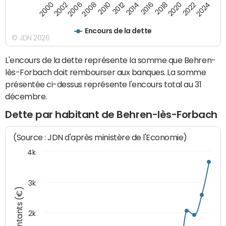
2024
2002
2010
2016
2022
2000
2008
2014
2020
2006
2012
2018
Encours de la dette
© JDN 2026
L'encours de la dette représente la somme que Behren-
lès-Forbach doit rembourser aux banques. La somme
présentée ci-dessus représente l'encours total au 31
décembre.
Dette par habitant de Behren-lès-Forbach
(Source : JDN d'après ministère de l'Economie)
4k
3k
Montants (€)
2k