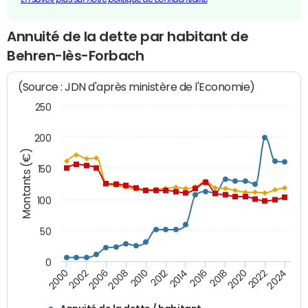
Annuité de la dette par habitant de
Behren-lès-Forbach
(Source : JDN d'après ministère de l'Economie)
250
200
Montants (€)
150
100
50
0
2014
2008
2000
2024
2018
2012
2006
2022
2016
2010
2002
2020