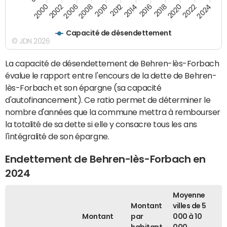
2016
2014
2012
2010
2008
2006
2002
2000
2024
2022
2020
2018
Capacité de désendettement
© JDN 2026
La capacité de désendettement de Behren-lès-Forbach
évalue le rapport entre l'encours de la dette de Behren-
lès-Forbach et son épargne (sa capacité
d'autofinancement). Ce ratio permet de déterminer le
nombre d'années que la commune mettra à rembourser
la totalité de sa dette si elle y consacre tous les ans
l'intégralité de son épargne.
Endettement de Behren-lès-Forbach en
2024
Moyenne
Montant
villes de 5
Montant
par
000 à 10