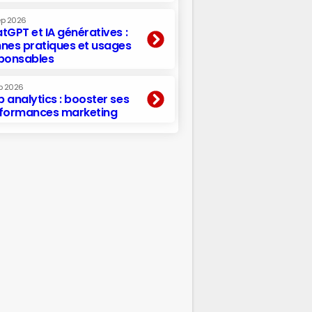
ep 2026
tGPT et IA génératives :
nes pratiques et usages
ponsables
p 2026
 analytics : booster ses
formances marketing