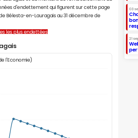
onnées d'endettement qui figurent sur cette page
03 s
Cha
e de Bélesta-en-Lauragais au 31 décembre de
bon
res
lles les plus endettées
21 se
Web
agais
per
 de l'Economie)