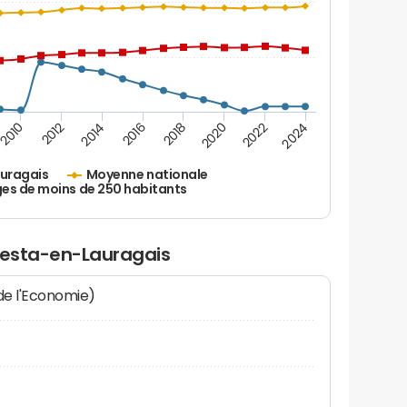
2010
2012
2014
2016
2018
2020
2022
2024
uragais
Moyenne nationale
ges de moins de 250 habitants
élesta-en-Lauragais
 de l'Economie)