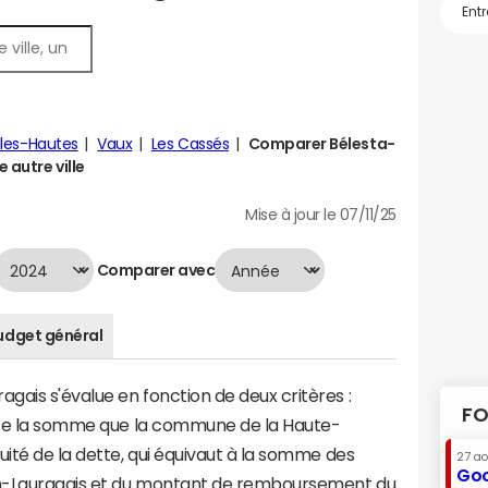
lles-Hautes
Vaux
Les Cassés
Comparer Bélesta-
 autre ville
Mise à jour le 07/11/25
Comparer avec
udget général
ais s'évalue en fonction de deux critères :
FO
ente la somme que la commune de la Haute-
uité de la dette, qui équivaut à la somme des
27 a
Goo
en-Lauragais et du montant de remboursement du