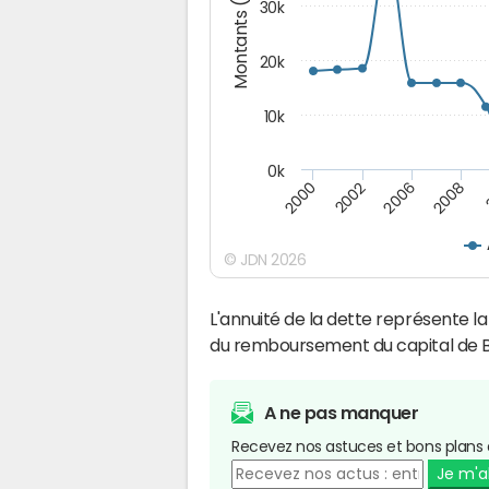
Montants (€)
30k
20k
10k
0k
2008
2006
2002
2000
© JDN 2026
L'annuité de la dette représente 
du remboursement du capital de B
A ne pas manquer
Recevez nos astuces et bons plans 
Je m'