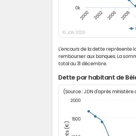
0k
2008
2000
2002
2006
© JDN 2026
L'encours de la dette représente 
rembourser aux banques. La somm
total au 31 décembre.
Dette par habitant de Bé
(Source : JDN d'après ministère
2000
1500