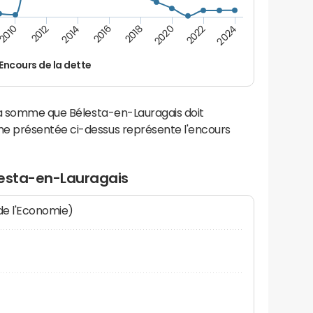
2016
2018
2010
2020
2012
2022
2014
2024
Encours de la dette
la somme que Bélesta-en-Lauragais doit
e présentée ci-dessus représente l'encours
lesta-en-Lauragais
 de l'Economie)