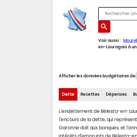
Voir aussi :
Mourvi
en-Lauragais à une
Afficher les données budgétaires de
Dette
Recettes
Dépenses
B
L'endettement de Bélesta-en-Laurag
l'encours de la dette, qui représ
Garonne doit aux banques, et l'ann
intérêts d'emprunts de Bélesta-