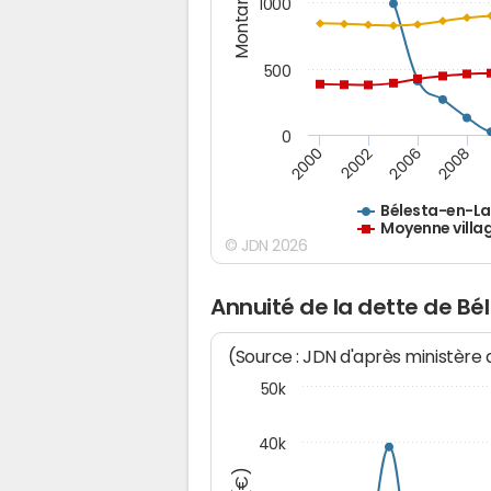
Montants (€)
1000
500
0
2000
2002
2006
2008
Bélesta-en-La
Moyenne villa
© JDN 2026
Annuité de la dette de B
(Source : JDN d'après ministère
50k
40k