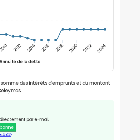
2016
2014
2012
2010
2024
2022
2020
2018
Annuité de la dette
la somme des intérêts d'emprunts et du montant
Beleymas.
directement par e-mail.
abonne
tialité