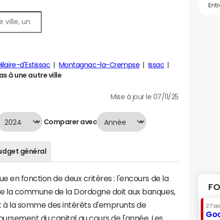
ilaire-d'Estissac
Montagnac-la-Crempse
Issac
 à une autre ville
Mise à jour le 07/11/25
Comparer avec
udget général
 en fonction de deux critères : l'encours de la
FO
ue la commune de la Dordogne doit aux banques,
aut à la somme des intérêts d'emprunts de
27 a
Goo
rsement du capital au cours de l'année. Les