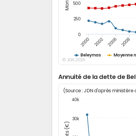
500
250
0
2000
2002
2006
2008
Beleymas
Moyenne n
© JDN 2026
Annuité de la dette de B
(Source : JDN d'après ministère
40k
30k