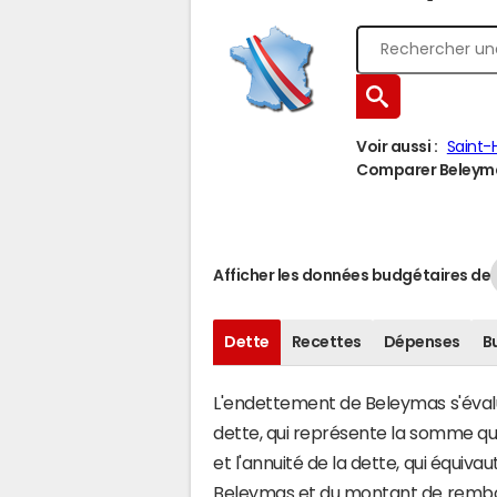
Voir aussi :
Saint-H
Comparer Beleymas
Afficher les données budgétaires de
Dette
Recettes
Dépenses
B
L'endettement de Beleymas s'évalue
dette, qui représente la somme q
et l'annuité de la dette, qui équiv
Beleymas et du montant de rembou