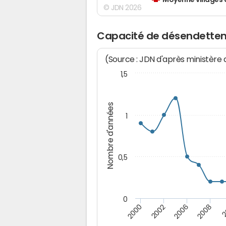
Moyenne villages 
© JDN 2026
Capacité de désendette
(Source : JDN d'après ministère
1,5
Nombre d'années
1
0,5
0
2008
2002
2
2006
2000