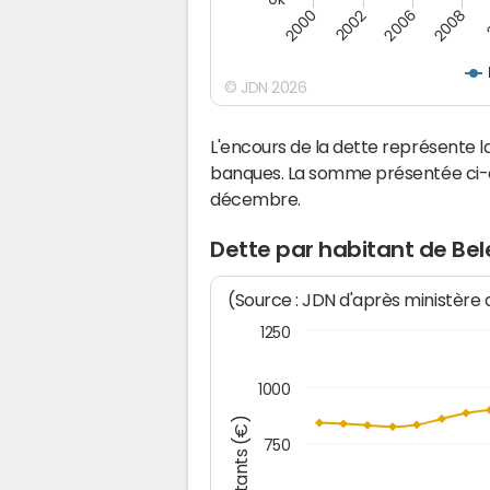
2008
2006
2002
2000
© JDN 2026
L'encours de la dette représente
banques. La somme présentée ci-de
décembre.
Dette par habitant de Be
(Source : JDN d'après ministère
1250
1000
Montants (€)
750