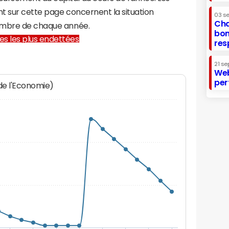
t sur cette page concernent la situation
03 s
Cha
embre de chaque année.
bon
lles les plus endettées
res
21 se
Web
per
 de l'Economie)