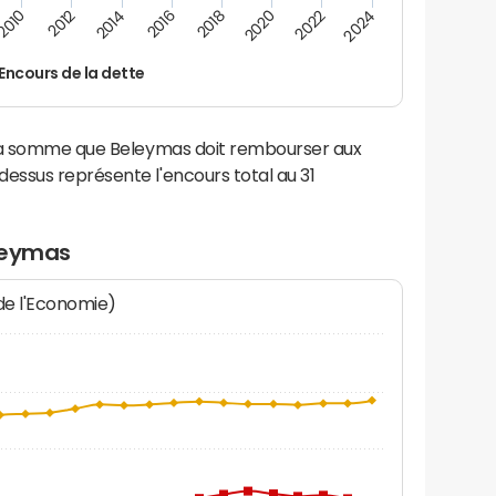
2016
2014
2012
2010
2024
2022
2020
2018
Encours de la dette
 la somme que Beleymas doit rembourser aux
ssus représente l'encours total au 31
leymas
 de l'Economie)