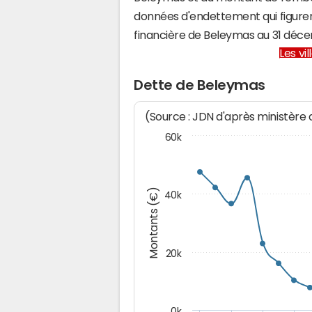
données d'endettement qui figuren
financière de Beleymas au 31 déc
Les vi
Dette de Beleymas
(Source : JDN d'après ministère
60k
Montants (€)
40k
20k
0k