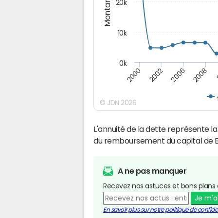
Montants (€)
20k
10k
0k
2008
2006
2002
2000
© JDN 2026
L'annuité de la dette représente 
du remboursement du capital de 
A ne pas manquer
Recevez nos astuces et bons plans 
Je m'
En savoir plus sur notre politique de confiden