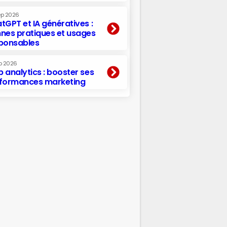
ep 2026
tGPT et IA génératives :
nes pratiques et usages
ponsables
p 2026
 analytics : booster ses
formances marketing