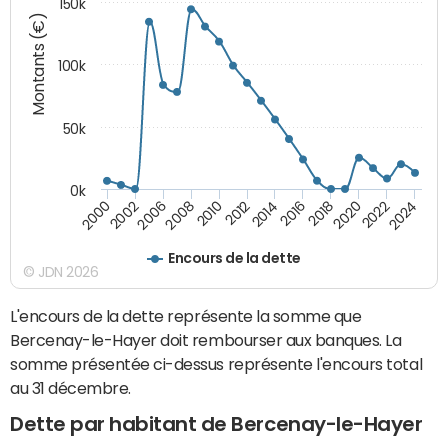
150k
Montants (€)
100k
50k
0k
2008
2022
2002
2018
2014
2010
2024
2006
2020
2000
2016
2012
Encours de la dette
© JDN 2026
L'encours de la dette représente la somme que
Bercenay-le-Hayer doit rembourser aux banques. La
somme présentée ci-dessus représente l'encours total
au 31 décembre.
Dette par habitant de Bercenay-le-Hayer