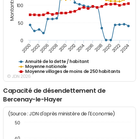
Montants (€)
100
50
0
2014
2008
2000
2024
2018
2012
2006
2022
2016
2010
2002
2020
Annuité de la dette / habitant
Moyenne nationale
Moyenne villages de moins de 250 habitants
© JDN 2026
Capacité de désendettement de
Bercenay-le-Hayer
(Source : JDN d'après ministère de l'Economie)
50
40