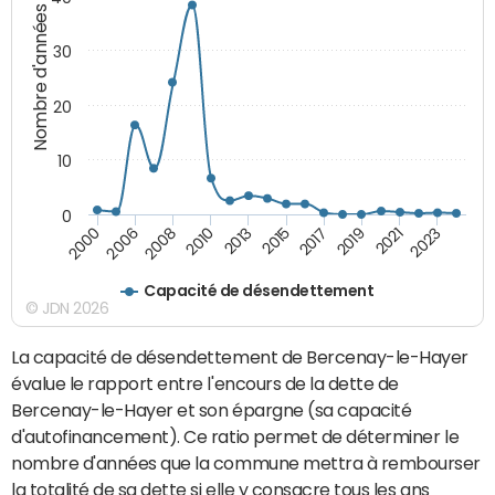
Nombre d'années
30
20
10
0
2006
2017
2000
2015
2013
2023
2010
2021
2008
2019
Capacité de désendettement
© JDN 2026
La capacité de désendettement de Bercenay-le-Hayer
évalue le rapport entre l'encours de la dette de
Bercenay-le-Hayer et son épargne (sa capacité
d'autofinancement). Ce ratio permet de déterminer le
nombre d'années que la commune mettra à rembourser
la totalité de sa dette si elle y consacre tous les ans