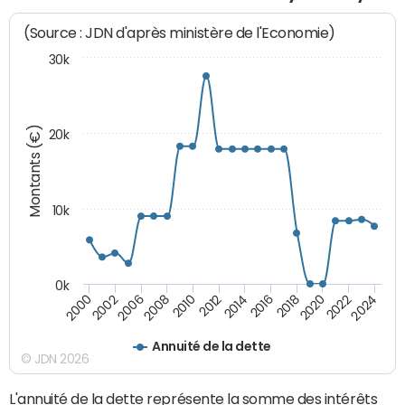
(Source : JDN d'après ministère de l'Economie)
30k
Montants (€)
20k
10k
0k
2020
2024
2000
2006
2010
2014
2018
2022
2002
2008
2012
2016
Annuité de la dette
© JDN 2026
L'annuité de la dette représente la somme des intérêts