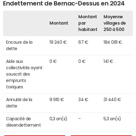
Endettement de Bernac-Dessus en 2024
Montant
Moyenne
Montant
par
villages de
habitant
250 à 500
Encours de la
19 240 €
67 €
184 081 €
dette
Aide aux
0 €
0 €
141 €
collectivités ayant
souscrit des
emprunts
toxiques
Annuité de la
9 910 €
34 €
31 440 €
dette
Capacité de
0,3 an(s)
-
5,3 an(s)
désendettement