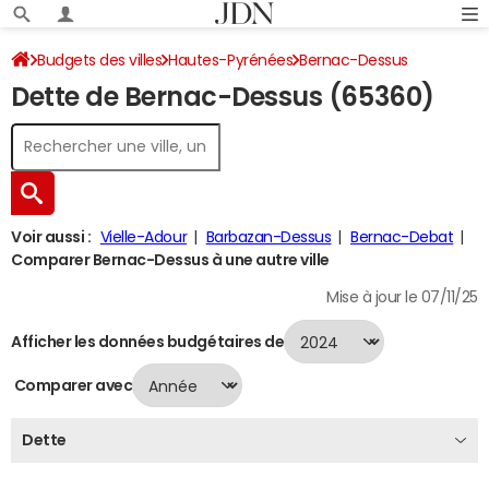
Budgets des villes
Hautes-Pyrénées
Bernac-Dessus
Dette de Bernac-Dessus (65360)
Dette au 31/12/2024
Voir aussi :
Vielle-Adour
Barbazan-Dessus
Bernac-Debat
Comparer Bernac-Dessus à une autre ville
Mise à jour le 07/11/25
Afficher les données budgétaires de
Comparer avec
Dette