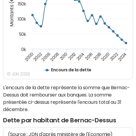
Montants (€)
150k
100k
50k
0k
2008
2022
2002
2018
2014
2010
2024
2006
2020
2000
2016
2012
Encours de la dette
© JDN 2026
L'encours de la dette représente la somme que Bernac-
Dessus doit rembourser aux banques. La somme
présentée ci-dessus représente l'encours total au 31
décembre.
Dette par habitant de Bernac-Dessus
(Source : JDN d'après ministère de l'Economie)