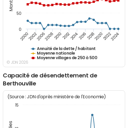
50
0
2014
2008
2000
2024
2018
2012
2006
2022
2016
2010
2002
2020
Annuité de la dette / habitant
Moyenne nationale
Moyenne villages de 250 à 500
© JDN 2026
Capacité de désendettement de
Berthouville
(Source : JDN d'après ministère de l'Economie)
15