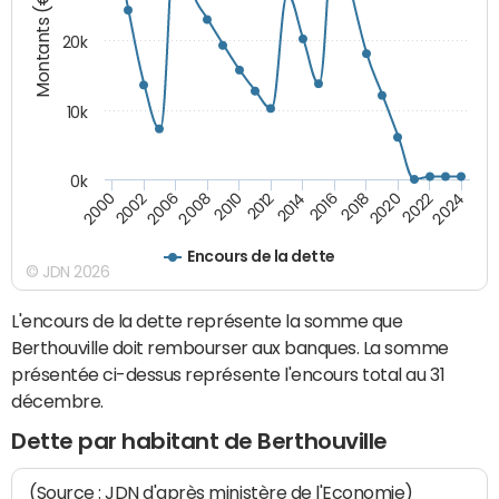
Montants (€)
20k
10k
0k
2020
2010
2016
2006
2022
2012
2000
2018
2008
2024
2014
2002
Encours de la dette
© JDN 2026
L'encours de la dette représente la somme que
Berthouville doit rembourser aux banques. La somme
présentée ci-dessus représente l'encours total au 31
décembre.
Dette par habitant de Berthouville
(Source : JDN d'après ministère de l'Economie)