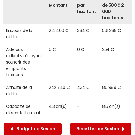
Montant
par
de 500 à 2
habitant
000
habitants
Encours de la
214 400 €
384 €
561 288 €
dette
Aide aux
0 €
0 €
254 €
collectivités ayant
souscrit des
emprunts
toxiques
Annuité de la
242 740 €
434 €
86 989 €
dette
Capacité de
4,3 an(s)
-
8,6 an(s)
désendettement
Budget de Beslon
Recettes de Beslon