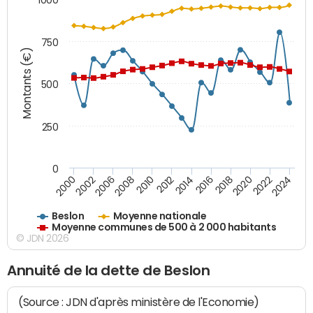
750
Montants (€)
500
250
0
2018
2002
2022
2008
2012
2016
2000
2020
2006
2024
2010
2014
Beslon
Moyenne nationale
Moyenne communes de 500 à 2 000 habitants
© JDN 2026
Annuité de la dette de Beslon
(Source : JDN d'après ministère de l'Economie)