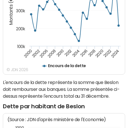
Montants (€)
300k
200k
100k
2000
2022
2016
2010
2002
2024
2018
2012
2006
2020
2014
2008
Encours de la dette
© JDN 2026
L'encours de la dette représente la somme que Beslon
doit rembourser aux banques. La somme présentée ci-
dessus représente l'encours total au 31 décembre.
Dette par habitant de Beslon
(Source : JDN d'après ministère de l'Economie)
1000