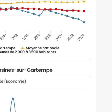
2010
2012
2014
2016
2018
2020
2022
2024
Gartempe
Moyenne nationale
nes de 2 000 à 3 500 habitants
essines-sur-Gartempe
 de l'Economie)