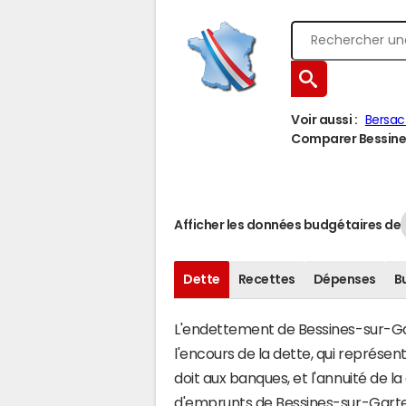
Voir aussi :
Bersac
Comparer Bessines
Afficher les données budgétaires de
Dette
Recettes
Dépenses
B
L'endettement de Bessines-sur-Gar
l'encours de la dette, qui représ
doit aux banques, et l'annuité de l
d'emprunts de Bessines-sur-Gar