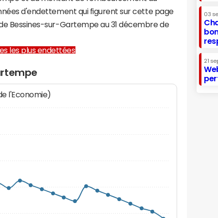
onnées d'endettement qui figurent sur cette page
03 s
Cha
re de Bessines-sur-Gartempe au 31 décembre de
bon
res
lles les plus endettées
21 se
Web
artempe
per
 de l'Economie)