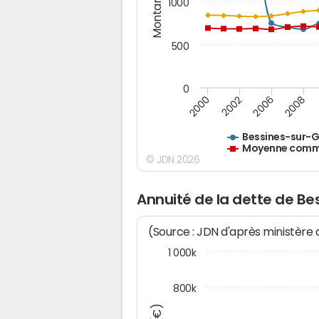
Montants (€)
1000
500
0
2000
2002
2006
2008
Bessines-sur-
Moyenne commu
© JDN 2026
Annuité de la dette de B
(Source : JDN d'après ministère
1 000k
800k