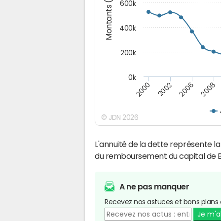
Montants (€)
600k
400k
200k
0k
2008
2002
2006
2000
© JDN 2026
L'annuité de la dette représente 
du remboursement du capital de 
A ne pas manquer
Recevez nos astuces et bons plans 
Je m'