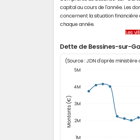
capital au cours de l'année. Les d
concernent la situation financiè
chaque année.
Les vi
Dette de Bessines-sur-G
(Source : JDN d'après ministère
5M
4M
Montants (€)
3M
2M
1M