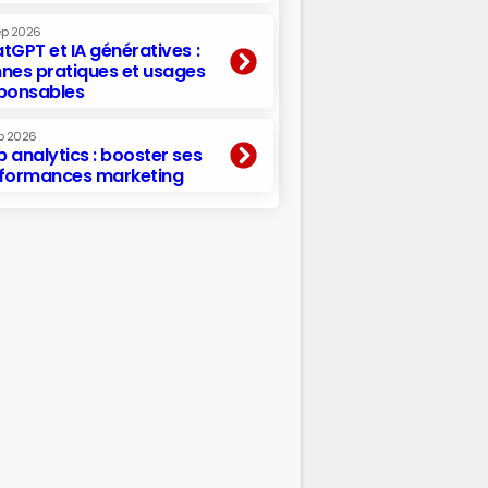
ep 2026
tGPT et IA génératives :
nes pratiques et usages
ponsables
p 2026
 analytics : booster ses
formances marketing