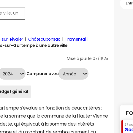
-sur-Rivalier
Châteauponsac
Fromental
-sur-Gartempe à une autre ville
Mise à jour le 07/11/25
Comparer avec
udget général
tempe s'évalue en fonction de deux critères :
FO
ente la somme que la commune de la Haute-Vienne
a dette, qui équivaut à la somme des intérêts
27 a
Goo
tempe et du montant de remboursement du