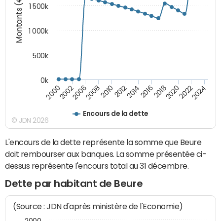
Montants (€)
1 500k
1 000k
500k
0k
2014
2008
2000
2024
2018
2012
2006
2022
2016
2010
2002
2020
Encours de la dette
© JDN 2026
L'encours de la dette représente la somme que Beure
doit rembourser aux banques. La somme présentée ci-
dessus représente l'encours total au 31 décembre.
Dette par habitant de Beure
(Source : JDN d'après ministère de l'Economie)
2000