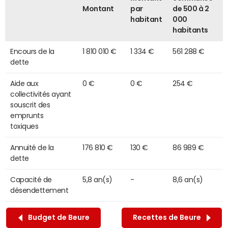
Montant
par
de 500 à 2
habitant
000
habitants
Encours de la
1 810 010 €
1 334 €
561 288 €
dette
Aide aux
0 €
0 €
254 €
collectivités ayant
souscrit des
emprunts
toxiques
Annuité de la
176 810 €
130 €
86 989 €
dette
Capacité de
5,8 an(s)
-
8,6 an(s)
désendettement
Budget de Beure
Recettes de Beure