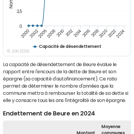
2,5
0
2016
2008
2018
2010
2020
2000
2012
2022
2002
2014
2024
2006
Capacité de désendettement
© JDN 2026
La capacité de désendettement de Beure évalue le
rapport entre l'encours de la dette de Beure et son
épargne (sa capacité d'autofinancement). Ce ratio
permet de déterminer le nombre d'années que la
commune mettra à rembourser la totalité de sa dette si
elle y consacre tous les ans l'intégralité de son épargne.
Endettement de Beure en 2024
Moyenne
Montant
communes