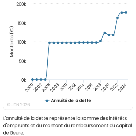
200k
150k
Montants (€)
100k
50k
0k
2008
2022
2002
2018
2014
2010
2024
2006
2020
2000
2016
2012
Annuité de la dette
© JDN 2026
L'annuité de la dette représente la somme des intérêts
d'emprunts et du montant du remboursement du capital
de Beure.