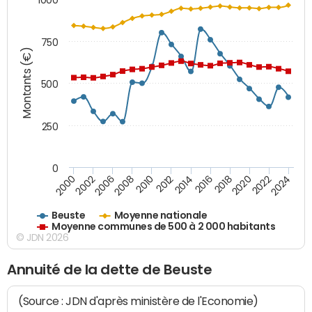
750
Montants (€)
500
250
0
2018
2002
2022
2008
2012
2016
2000
2020
2006
2024
2010
2014
Beuste
Moyenne nationale
Moyenne communes de 500 à 2 000 habitants
© JDN 2026
Annuité de la dette de Beuste
(Source : JDN d'après ministère de l'Economie)