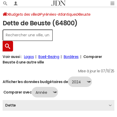
Budgets des villes
Pyrénées-Atlantiques
Beuste
Dette de Beuste (64800)
Dette au 31/12/2024
Voir aussi :
Lagos
Boeil-Bezing
Bordères
Comparer
Beuste à une autre ville
Mise à jour le 07/11/25
Afficher les données budgétaires de
Comparer avec
Dette