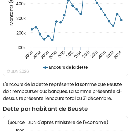
Montants (€)
400k
300k
200k
100k
2000
2022
2016
2010
2002
2024
2018
2012
2006
2020
2014
2008
Encours de la dette
© JDN 2026
L'encours de la dette représente la somme que Beuste
doit rembourser aux banques. La somme présentée ci-
dessus représente l'encours total au 31 décembre.
Dette par habitant de Beuste
(Source : JDN d'après ministère de l'Economie)
1000