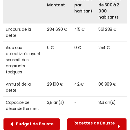
Montant
par
de 500 à 2
habitant
000
habitants
Encours de la
284 690 €
415 €
561 288 €
dette
Aide aux
0 €
0 €
254 €
collectivités ayant
souscrit des
emprunts
toxiques
Annuité de la
29 100 €
42 €
86 989 €
dette
Capacité de
3,8 an(s)
-
8,6 an(s)
désendettement
Recettes de Beuste
Budget de Beuste