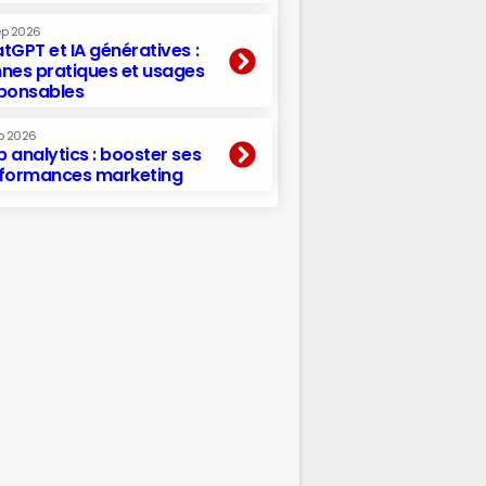
ep 2026
tGPT et IA génératives :
nes pratiques et usages
ponsables
p 2026
 analytics : booster ses
formances marketing