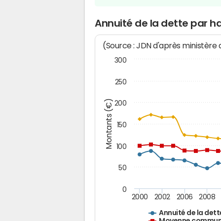
Annuité de la dette par h
(Source : JDN d'après ministère
300
250
Montants (€)
200
150
100
50
0
2000
2002
2006
2008
Annuité de la dett