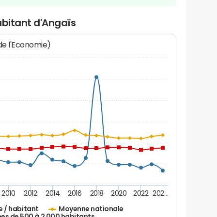
abitant d'Angaïs
 de l'Economie)
2010
2012
2014
2016
2018
2020
2022
202…
e / habitant
Moyenne nationale