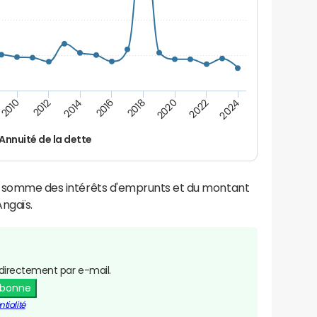
2024
2022
2020
2018
2016
2014
2012
2010
Annuité de la dette
la somme des intérêts d'emprunts et du montant
ngaïs.
directement par e-mail.
abonne
tialité