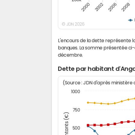
2000
2008
2006
2002
© JDN 2026
L'encours de la dette représente
banques. La somme présentée ci-de
décembre.
Dette par habitant d'Ang
(Source : JDN d'après ministère
1000
750
Montants (€)
500