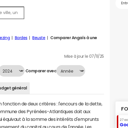
Bezing
Bordes
Beuste
Comparer Angaïs à une
Mise à jour le 07/11/25
Comparer avec
udget général
fonction de deux critères : l'encours de la dette,
FO
ommune des Pyrénées-Atlantiques doit aux
 qui équivaut à la somme des intérêts d'emprunts
27 a
Goo
sement du capital au cours de l'année. Les