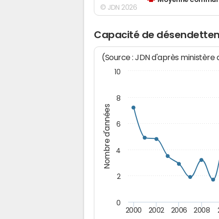
Moyenne communes
© JDN 2026
Capacité de désendette
(Source : JDN d'après ministère
10
8
Nombre d'années
6
4
2
0
2000
2002
2006
2008