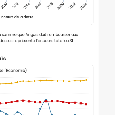
2014
2024
2012
2022
2010
2020
2018
2016
Encours de la dette
 la somme que Angaïs doit rembourser aux
ssus représente l'encours total au 31
aïs
 de l'Economie)