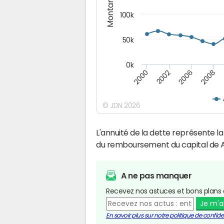
Montants (€)
100k
50k
0k
2008
2006
2002
2000
© JDN 2026
L'annuité de la dette représente 
du remboursement du capital de A
A ne pas manquer
Recevez nos astuces et bons plans 
Je m'
En savoir plus sur notre politique de confiden