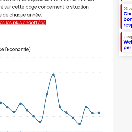
t sur cette page concernent la situation
03 s
Cha
re de chaque année.
bon
lles les plus endettées
res
21 se
Web
per
 de l'Economie)