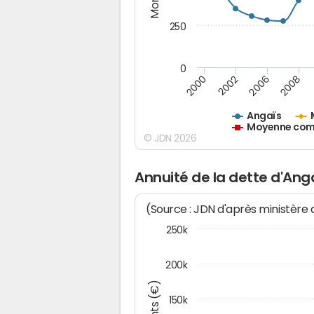
250
0
2000
2002
2006
2008
Angaïs
Moyenne comm
© JDN 2026
Annuité de la dette d'Ang
(Source : JDN d'après ministère
250k
200k
150k