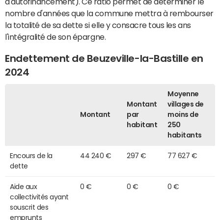
d'autofinancement). Ce ratio permet de déterminer le
nombre d'années que la commune mettra à rembourser
la totalité de sa dette si elle y consacre tous les ans
l'intégralité de son épargne.
Endettement de Beuzeville-la-Bastille en
2024
Moyenne
Montant
villages de
Montant
par
moins de
habitant
250
habitants
Encours de la
44 240 €
297 €
77 627 €
dette
Aide aux
0 €
0 €
0 €
collectivités ayant
souscrit des
emprunts