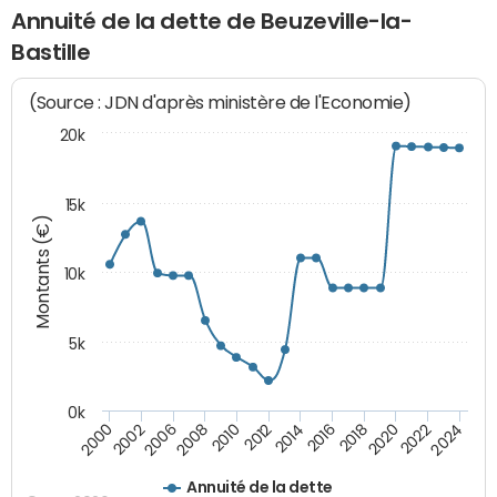
Annuité de la dette de Beuzeville-la-
Bastille
(Source : JDN d'après ministère de l'Economie)
20k
15k
Montants (€)
10k
5k
0k
2020
2024
2000
2006
2010
2014
2018
2022
2002
2008
2012
2016
Annuité de la dette