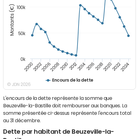
Montants (€)
100k
50k
0k
2024
2002
2010
2016
2022
2000
2008
2014
2020
2006
2012
2018
Encours de la dette
© JDN 2026
L'encours de la dette représente la somme que
Beuzeville-la-Bastille doit rembourser aux banques. La
somme présentée ci-dessus représente l'encours total
au 31 décembre.
Dette par habitant de Beuzeville-la-