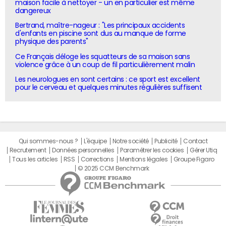
maison facile à nettoyer - un en particulier est même
dangereux
Bertrand, maître-nageur : "Les principaux accidents
d'enfants en piscine sont dus au manque de forme
physique des parents"
Ce Français déloge les squatteurs de sa maison sans
violence grâce à un coup de fil particulièrement malin
Les neurologues en sont certains : ce sport est excellent
pour le cerveau et quelques minutes régulières suffisent
Qui sommes-nous ?
L'équipe
Notre société
Publicité
Contact
Recrutement
Données personnelles
Paramétrer les cookies
Gérer Utiq
Tous les articles
RSS
Corrections
Mentions légales
Groupe Figaro
© 2025 CCM Benchmark