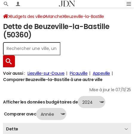
Budgets des villes
Manche
Beuzeville-la-Bastille
Dette de Beuzeville-la-Bastille
Dette au 31/12/2024
(50360)
Voir aussi :
Liesville-sur-Douve
Picauville
Appeville
Comparer Beuzeville-la-Bastille à une autre ville
Mise à jour le 07/11/25
Afficher les données budgétaires de
Comparer avec
Dette