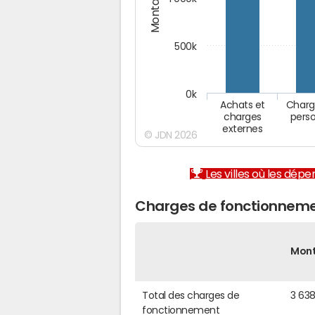
500k
0k
Achats et
Charg
charges
pers
externes
© JDN 2026
Les villes où les dép
Charges de fonctionnement
Mon
Total des charges de
3 63
fonctionnement