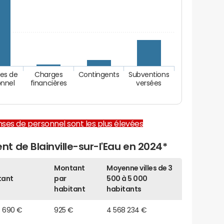
es de
Charges
Contingents
Subventions
onnel
financières
versées
enses de personnel sont les plus élevées
 de Blainville-sur-l'Eau en 2024*
Montant
Moyenne villes de 3
tant
par
500 à 5 000
habitant
habitants
8 690 €
925 €
4 568 234 €