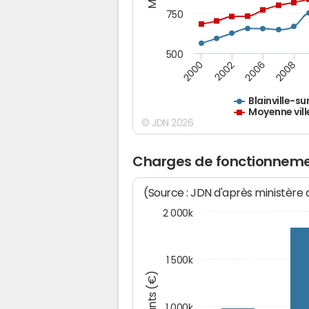
750
500
2000
2002
2006
2008
Blainville-su
Moyenne vill
© JDN 2026
Charges de fonctionnement
(Source : JDN d'après ministère
2 000k
1 500k
Montants (€)
1 000k