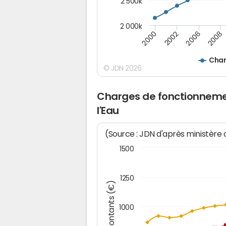
2 500k
2 000k
2000
2002
2006
2008
Char
© JDN 2026
Charges de fonctionnemen
l'Eau
(Source : JDN d'après ministère
1500
1250
Montants (€)
1000