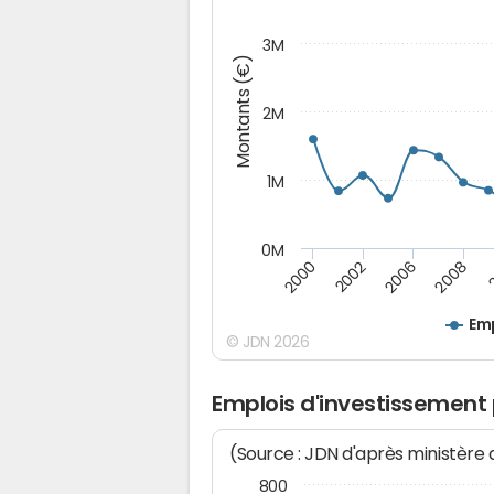
3M
Montants (€)
2M
1M
0M
2006
2002
2008
2000
Emp
© JDN 2026
Emplois d'investissement p
(Source : JDN d'après ministère
800