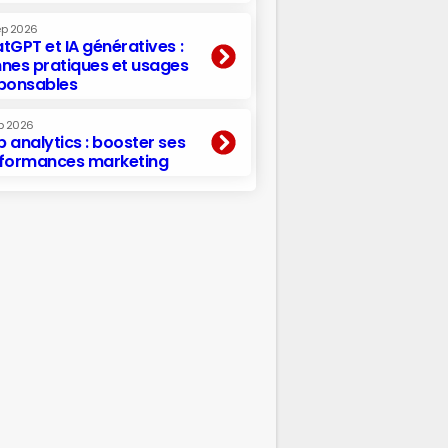
ep 2026
tGPT et IA génératives :
nes pratiques et usages
ponsables
p 2026
 analytics : booster ses
formances marketing