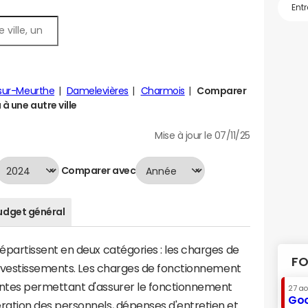
sur-Meurthe
Damelevières
Charmois
Comparer
 à une autre ville
Mise à jour le 07/11/25
Comparer avec
udget général
artissent en deux catégories : les charges de
FO
investissements. Les charges de fonctionnement
tes permettant d'assurer le fonctionnement
27 a
Goo
tion des personnels, dépenses d'entretien et