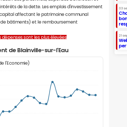
 intérêts de la dette. Les emplois d'investissement
03 s
Cha
capital affectant le patrimoine communal
bon
on de bâtiments) et le remboursement
res
21 se
les dépenses sont les plus élevées
Web
per
 de Blainville-sur-l'Eau
 de l'Economie)