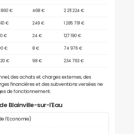
0 860 €
468 €
2 211 224 €
610 €
249 €
1 285 791 €
30 €
24 €
127 190 €
90 €
8 €
74 976 €
320 €
98 €
234 763 €
el, des achats et charges externes, des
ges financières et des subventions versées ne
ges de fonctionnement.
e Blainville-sur-l'Eau
 de l'Economie)