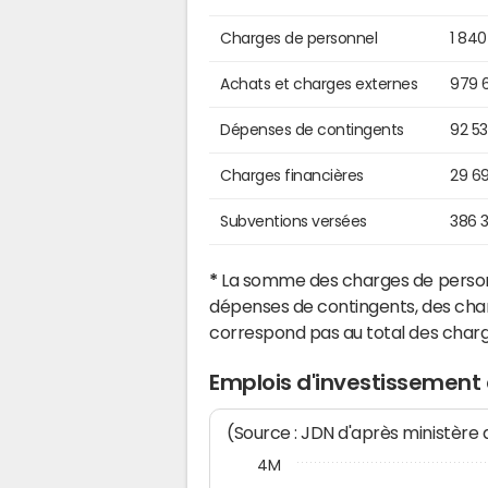
Charges de personnel
1 84
Achats et charges externes
979 
Dépenses de contingents
92 5
Charges financières
29 6
Subventions versées
386 
*
La somme des charges de personn
dépenses de contingents, des char
correspond pas au total des char
Emplois d'investissement d
(Source : JDN d'après ministère
4M