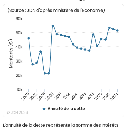
(Source : JDN d'après ministère de l'Economie)
60k
50k
Montants (€)
40k
30k
20k
10k
2020
2010
2016
2006
2022
2012
2000
2018
2008
2024
2014
2002
Annuité de la dette
© JDN 2026
L'annuité de la dette représente la somme des intérêts