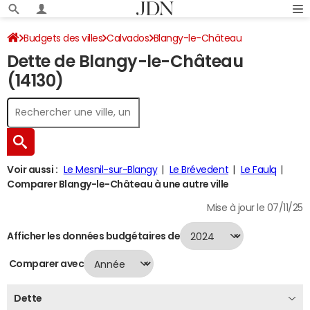
Budgets des villes
Calvados
Blangy-le-Château
Dette de Blangy-le-Château
Dette au 31/12/2024
(14130)
Voir aussi :
Le Mesnil-sur-Blangy
Le Brévedent
Le Faulq
Comparer Blangy-le-Château à une autre ville
Mise à jour le 07/11/25
Afficher les données budgétaires de
Comparer avec
Dette