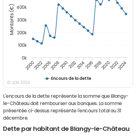
Montants (€)
400k
300k
200k
100k
0k
2000
2022
2016
2010
2002
2024
2018
2012
2006
2020
2014
2008
Encours de la dette
© JDN 2026
L'encours de la dette représente la somme que Blangy-
le-Château doit rembourser aux banques. La somme
présentée ci-dessus représente l'encours total au 31
décembre.
Dette par habitant de Blangy-le-Château