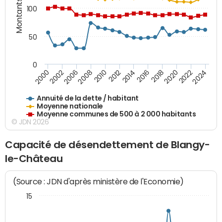
Montants (€)
100
50
0
2014
2008
2000
2024
2018
2012
2006
2022
2016
2010
2002
2020
Annuité de la dette / habitant
Moyenne nationale
Moyenne communes de 500 à 2 000 habitants
© JDN 2026
Capacité de désendettement de Blangy-
le-Château
(Source : JDN d'après ministère de l'Economie)
15