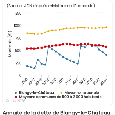
(Source : JDN d'après ministère de l'Economie)
1250
1000
Montants (€)
750
500
250
0
2018
2002
2022
2008
2012
2016
2000
2020
2006
2024
2010
2014
Blangy-le-Château
Moyenne nationale
Moyenne communes de 500 à 2 000 habitants
© JDN 2026
Annuité de la dette de Blangy-le-Château