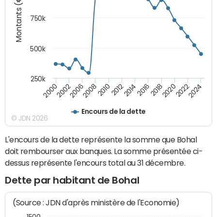
Montants (€)
750k
500k
250k
2016
2014
2012
2010
2008
2006
2002
2000
2024
2022
2020
2018
Encours de la dette
© JDN 2026
L'encours de la dette représente la somme que Bohal
doit rembourser aux banques. La somme présentée ci-
dessus représente l'encours total au 31 décembre.
Dette par habitant de Bohal
(Source : JDN d'après ministère de l'Economie)
1500