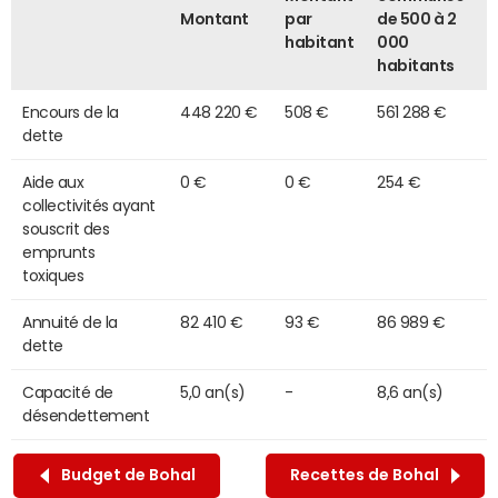
Montant
par
de 500 à 2
habitant
000
habitants
Encours de la
448 220 €
508 €
561 288 €
dette
Aide aux
0 €
0 €
254 €
collectivités ayant
souscrit des
emprunts
toxiques
Annuité de la
82 410 €
93 €
86 989 €
dette
Capacité de
5,0 an(s)
-
8,6 an(s)
désendettement
Budget de Bohal
Recettes de Bohal