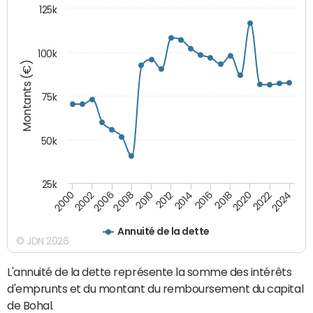
125k
100k
Montants (€)
75k
50k
25k
2024
2002
2010
2016
2022
2000
2008
2014
2020
2006
2012
2018
Annuité de la dette
© JDN 2026
L'annuité de la dette représente la somme des intérêts
d'emprunts et du montant du remboursement du capital
de Bohal.