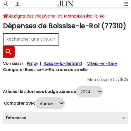
Budgets des villes
Seine-et-Marne
Boissise-le-Roi
Dépenses de Boissise-le-Roi (77310)
Dépenses 2024
Voir aussi :
Pringy
Boissise-la-Bertrand
Villiers-en-Bière
Comparer Boissise-le-Roi à une autre ville
Mise à jour le 07/11/25
Afficher les données budgétaires de
Comparer avec
Dépenses