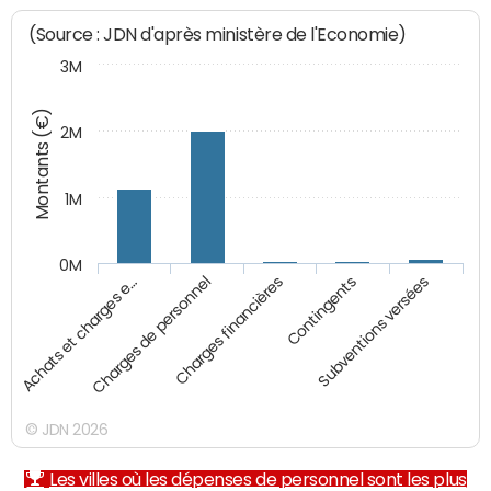
(Source : JDN d'après ministère de l'Economie)
3M
Montants (€)
2M
1M
0M
Charges financières
Subventions versées
Charges de personnel
Contingents
Achats et charges e…
© JDN 2026
Les villes où les dépenses de personnel sont les plus