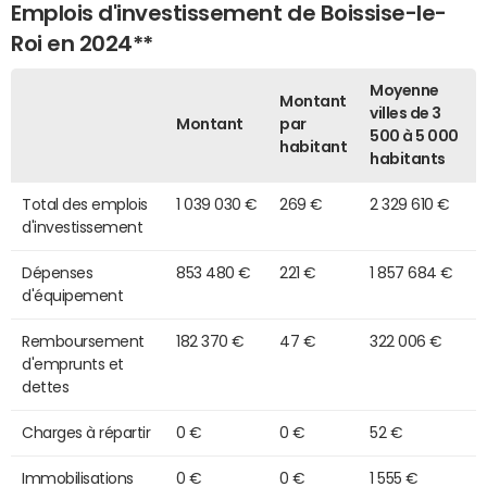
Emplois d'investissement de Boissise-le-
Roi en 2024**
Moyenne
Montant
villes de 3
Montant
par
500 à 5 000
habitant
habitants
Total des emplois
1 039 030 €
269 €
2 329 610 €
d'investissement
Dépenses
853 480 €
221 €
1 857 684 €
d'équipement
Remboursement
182 370 €
47 €
322 006 €
d'emprunts et
dettes
Charges à répartir
0 €
0 €
52 €
Immobilisations
0 €
0 €
1 555 €