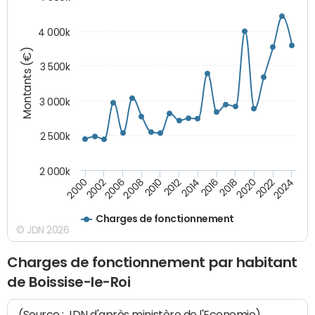
4 000k
Montants (€)
3 500k
3 000k
2 500k
2 000k
2020
2024
2000
2006
2010
2014
2018
2022
2002
2008
2012
2016
Charges de fonctionnement
© JDN 2026
Charges de fonctionnement par habitant
de Boissise-le-Roi
(Source : JDN d'après ministère de l'Economie)