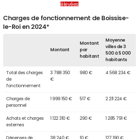
élevées
Charges de fonctionnement de Boissise-
le-Roi en 2024*
Moyenne
Montant
villes de 3
Montant
par
500 à 5 000
habitant
habitants
Total des charges
3 788 350
980 €
4 568 234 €
de
€
fonctionnement
Charges de
1 999 150 €
517 €
2 211 224 €
personnel
Achats et charges
1 122 310 €
290 €
1 285 791 €
externes
Dépenses de
38 240 €
10 €
127 190 €