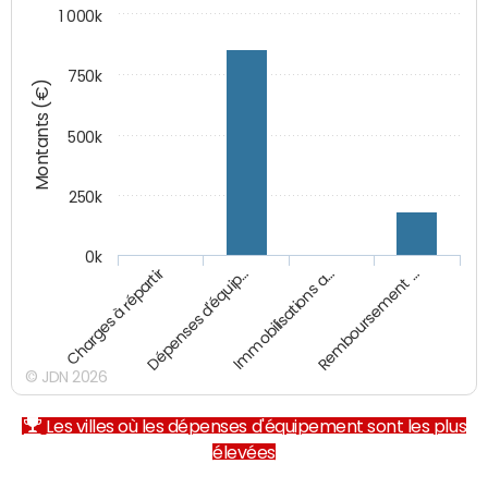
1 000k
750k
Montants (€)
500k
250k
0k
Charges à répartir
Dépenses d'équip…
Immobilisations a…
Remboursement …
© JDN 2026
Les villes où les dépenses d'équipement sont les plus
élevées