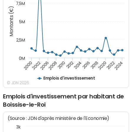
7,5M
Montants (€)
5M
2,5M
0M
2000
2002
2006
2008
2010
2012
2014
2016
2018
2020
2022
2024
Emplois d'investissement
© JDN 2026
Emplois d'investissement par habitant de
Boissise-le-Roi
(Source : JDN d'après ministère de l'Economie)
3k