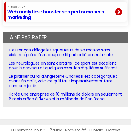
21 sep 2026
Web analytics : booster ses performances
marketing
À NE PAS RATER
Ce Français déloge les squatteurs de sa maison sans
violence grâce à un coup de fil particulièrement malin
Les neurologues en sont certains : ce sport est excellent
pour le cerveau et quelques minutes régulières suffisent
Le jardinier du roi d'Angleterre Charles III est catégorique :
avant fin août, voici ce qu'il faut impérativement faire
dans son jardin
Il crée une entreprise de 10 millions de dollars en seulement
6 mois grâce à l'IA : voici la méthode de Ben Broca
Qui sommes-nous ?
L'équipe
Notre société
Publicité
Contact