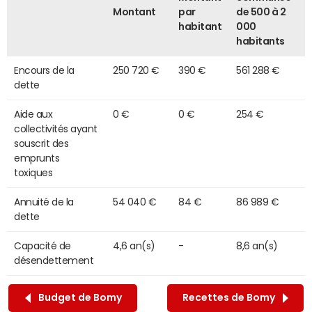
Montant
par
de 500 à 2
habitant
000
habitants
Encours de la
250 720 €
390 €
561 288 €
dette
Aide aux
0 €
0 €
254 €
collectivités ayant
souscrit des
emprunts
toxiques
Annuité de la
54 040 €
84 €
86 989 €
dette
Capacité de
4,6 an(s)
-
8,6 an(s)
désendettement
Budget de Bomy
Recettes de Bomy