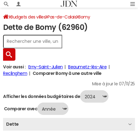
Budgets des villes
Pas-de-Calais
Bomy
Dette de Bomy (62960)
Dette au 31/12/2024
Voir aussi :
Erny-Saint-Julien
Beaumetz-lès-Aire
Reclinghem
Comparer Bomy à une autre ville
Mise à jour le 07/11/25
Afficher les données budgétaires de
Comparer avec
Dette