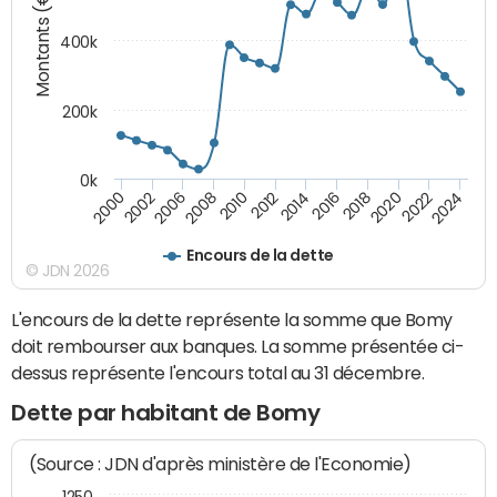
Montants (€)
400k
200k
0k
2000
2022
2016
2010
2002
2024
2018
2012
2006
2020
2014
2008
Encours de la dette
© JDN 2026
L'encours de la dette représente la somme que Bomy
doit rembourser aux banques. La somme présentée ci-
dessus représente l'encours total au 31 décembre.
Dette par habitant de Bomy
(Source : JDN d'après ministère de l'Economie)
1250