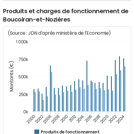
Produits et charges de fonctionnement de
Boucoiran-et-Nozières
(Source : JDN d'après ministère de l'Economie)
1 000k
750k
Montants (€)
500k
250k
0k
2016
2014
2012
2010
2008
2006
2002
2000
2024
2022
2020
2018
Produits de fonctionnement