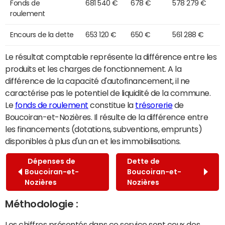
Fonds de
681 540 €
678 €
578 279 €
roulement
Encours de la dette
653 120 €
650 €
561 288 €
Le résultat comptable représente la différence entre les
produits et les charges de fonctionnement. A la
différence de la capacité d'autofinancement, il ne
caractérise pas le potentiel de liquidité de la commune.
Le
fonds de roulement
constitue la
trésorerie
de
Boucoiran-et-Nozières. Il résulte de la différence entre
les financements (dotations, subventions, emprunts)
disponibles à plus d'un an et les immobilisations.
Dépenses de
Dette de
Boucoiran-et-
Boucoiran-et-
Nozières
Nozières
Méthodologie :
Les chiffres présentés dans ce service sont ceux des