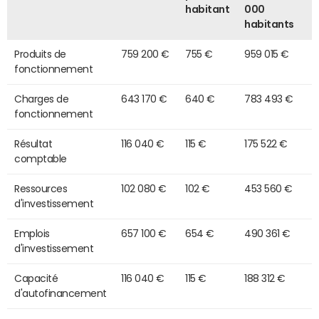
habitant
000
habitants
Produits de
759 200 €
755 €
959 015 €
fonctionnement
Charges de
643 170 €
640 €
783 493 €
fonctionnement
Résultat
116 040 €
115 €
175 522 €
comptable
Ressources
102 080 €
102 €
453 560 €
d'investissement
Emplois
657 100 €
654 €
490 361 €
d'investissement
Capacité
116 040 €
115 €
188 312 €
d'autofinancement