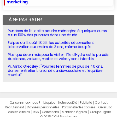
marketing
À NE PAS RATER
Punaises de lit : cette poudre ménagère à quelques euros
a tué 100% des punaises dans une étude
Eclipse du 12 août 2026 : les autorités déconseillent
l'observation aux moins de 3 ans, même équipés
Plus que deux mois pour la visiter : l'île d'Hydra est le paradis
du silence, voitures, motos et vélos y sont interdits
Pr. Alinka Greasley : "Pour les femmes de plus de 40 ans,
danser entretient la santé cardiovasculaire et l'équilibre
mental"
Qui sommes-nous ?
L'équipe
Notre société
Publicité
Contact
Recrutement
Données personnelles
Paramétrer les cookies
Gérer Utiq
Tous les articles
RSS
Corrections
Mentions légales
Groupe Figaro
© 2025 CCM Benchmark