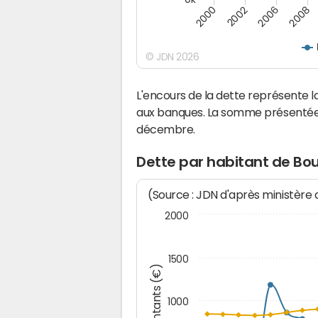
2008
2002
2006
2000
© JDN 2026
L'encours de la dette représente 
aux banques. La somme présentée c
décembre.
Dette par habitant de Bou
(Source : JDN d'après ministère
2000
1500
Montants (€)
1000