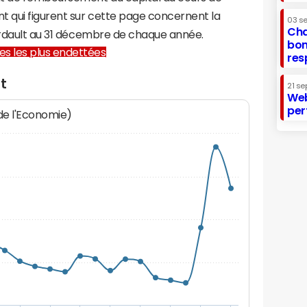
t qui figurent sur cette page concernent la
03 s
Cha
ourdault au 31 décembre de chaque année.
bon
lles les plus endettées
res
t
21 se
Web
per
 de l'Economie)