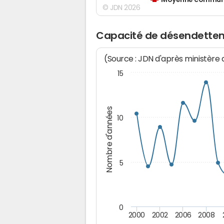
Moyenne communes
© JDN 2026
Capacité de désendettem
(Source : JDN d'après ministère
15
Nombre d'années
10
5
0
2000
2002
2006
2008