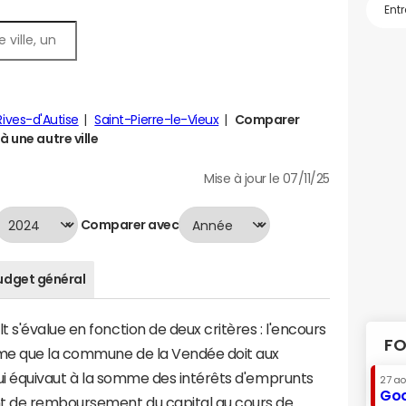
Rives-d'Autise
Saint-Pierre-le-Vieux
Comparer
à une autre ville
Mise à jour le 07/11/25
Comparer avec
udget général
 s'évalue en fonction de deux critères : l'encours
FO
mme que la commune de la Vendée doit aux
 qui équivaut à la somme des intérêts d'emprunts
27 a
Goo
nt de remboursement du capital au cours de