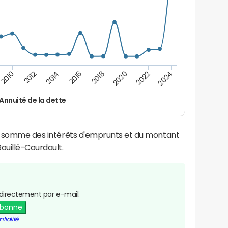
2024
2022
2020
2018
2016
2014
2012
2010
Annuité de la dette
la somme des intérêts d'emprunts et du montant
ouillé-Courdault.
directement par e-mail.
abonne
tialité