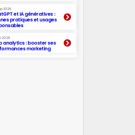
ep 2026
tGPT et IA génératives :
nes pratiques et usages
ponsables
p 2026
 analytics : booster ses
formances marketing