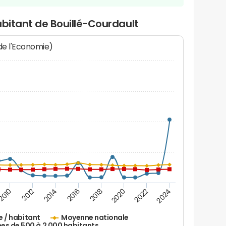
abitant de Bouillé-Courdault
 de l'Economie)
2016
2014
2012
2010
2024
2022
2020
2018
e / habitant
Moyenne nationale