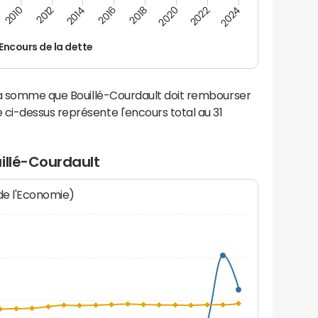
2022
2018
2014
2010
2024
2020
2016
2012
Encours de la dette
la somme que Bouillé-Courdault doit rembourser
i-dessus représente l'encours total au 31
illé-Courdault
 de l'Economie)