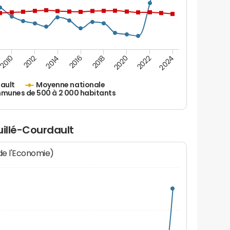
2010
2012
2014
2016
2018
2020
2022
2024
ault
Moyenne nationale
unes de 500 à 2 000 habitants
uillé-Courdault
 de l'Economie)