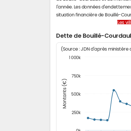
l'année. Les données d'endettemen
situation financière de Bouillé-C
Les vi
Dette de Bouillé-Courdaul
(Source : JDN d'après ministère
1 000k
750k
Montants (€)
500k
250k
0k