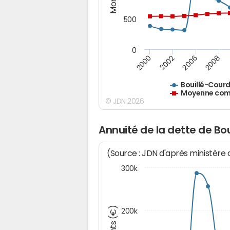
500
0
2000
2002
2006
2008
Bouillé-Courd
Moyenne comm
© JDN 2026
Annuité de la dette de Bo
(Source : JDN d'après ministère
300k
200k