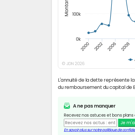
Montants (€)
100k
0k
2008
2006
2002
2000
© JDN 2026
L'annuité de la dette représente 
du remboursement du capital de B
A ne pas manquer
Recevez nos astuces et bons plans 
Je m'
En savoir plus sur notre politique de confiden