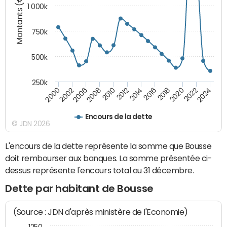
Montants (€)
1 000k
750k
500k
250k
2016
2014
2012
2010
2008
2006
2002
2000
2024
2022
2020
2018
Encours de la dette
© JDN 2026
L'encours de la dette représente la somme que Bousse
doit rembourser aux banques. La somme présentée ci-
dessus représente l'encours total au 31 décembre.
Dette par habitant de Bousse
(Source : JDN d'après ministère de l'Economie)
1250