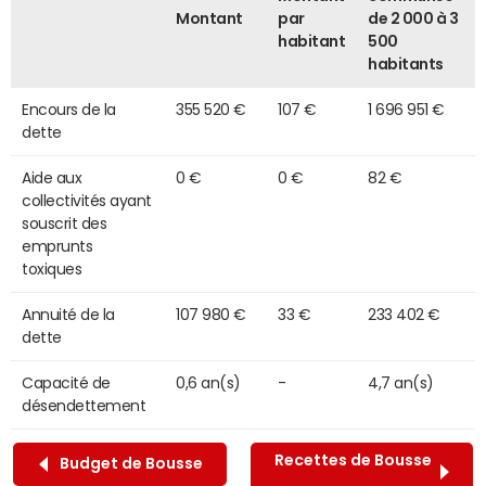
Montant
par
de 2 000 à 3
habitant
500
habitants
Encours de la
355 520 €
107 €
1 696 951 €
dette
Aide aux
0 €
0 €
82 €
collectivités ayant
souscrit des
emprunts
toxiques
Annuité de la
107 980 €
33 €
233 402 €
dette
Capacité de
0,6 an(s)
-
4,7 an(s)
désendettement
Recettes de Bousse
Budget de Bousse