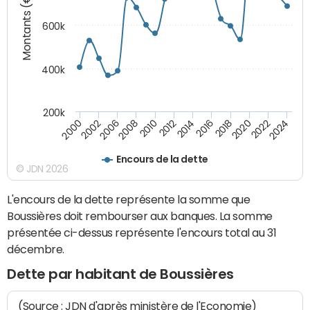
Montants (€)
600k
400k
200k
2016
2014
2012
2010
2008
2006
2002
2000
2024
2022
2020
2018
Encours de la dette
© JDN 2026
L'encours de la dette représente la somme que
Boussières doit rembourser aux banques. La somme
présentée ci-dessus représente l'encours total au 31
décembre.
Dette par habitant de Boussières
(Source : JDN d'après ministère de l'Economie)