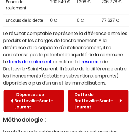
Fonds de
200 540 €
1 208 €
206 778 €
roulement
Encours de la dette
0 €
0 €
77 627 €
Le résultat comptable représente la différence entre les
produits et les charges de fonctionnement. A la
différence de la capacité d'autofinancement, il ne
caractérise pas le potentiel de liquidité de la commune.
Le
fonds de roulement
constitue la
trésorerie
de
Bretteville-Saint-Laurent. Il résulte de la différence entre
les financements (dotations, subventions, emprunts)
disponibles à plus d'un an et les immobilisations.
Dépenses de
Dette de
Bretteville-Saint-
Bretteville-Saint-
Laurent
Laurent
Méthodologie :
Les chiffres présentés dans ce service sont ceux des