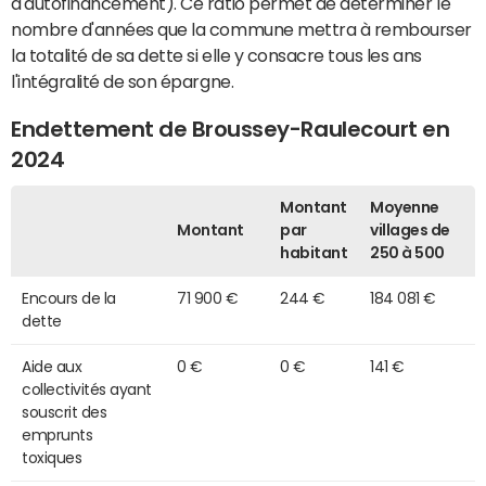
d'autofinancement). Ce ratio permet de déterminer le
nombre d'années que la commune mettra à rembourser
la totalité de sa dette si elle y consacre tous les ans
l'intégralité de son épargne.
Endettement de Broussey-Raulecourt en
2024
Montant
Moyenne
Montant
par
villages de
habitant
250 à 500
Encours de la
71 900 €
244 €
184 081 €
dette
Aide aux
0 €
0 €
141 €
collectivités ayant
souscrit des
emprunts
toxiques