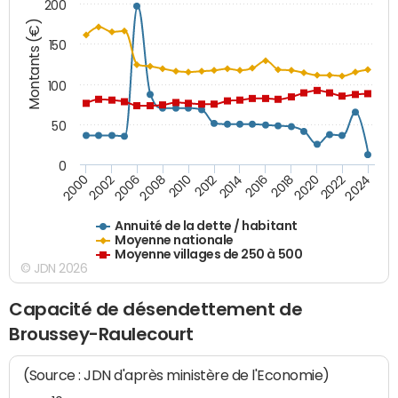
200
Montants (€)
150
100
50
0
2014
2008
2000
2024
2018
2012
2006
2022
2016
2010
2002
2020
Annuité de la dette / habitant
Moyenne nationale
Moyenne villages de 250 à 500
© JDN 2026
Capacité de désendettement de
Broussey-Raulecourt
(Source : JDN d'après ministère de l'Economie)