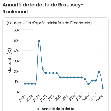
Annuité de la dette de Broussey-
Raulecourt
(Source : JDN d'après ministère de l'Economie)
60k
50k
Montants (€)
40k
30k
20k
10k
0k
2020
2010
2016
2006
2022
2012
2000
2018
2008
2024
2014
2002
Annuité de la dette