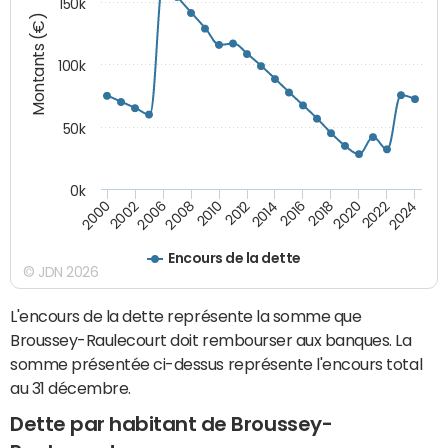
150k
Montants (€)
100k
50k
0k
2008
2022
2002
2018
2014
2010
2024
2006
2020
2000
2016
2012
Encours de la dette
© JDN 2026
L'encours de la dette représente la somme que
Broussey-Raulecourt doit rembourser aux banques. La
somme présentée ci-dessus représente l'encours total
au 31 décembre.
Dette par habitant de Broussey-