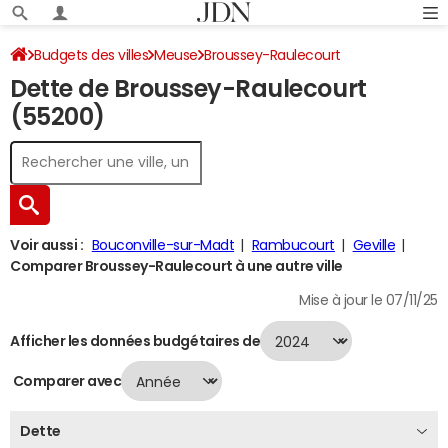
Budgets des villes
Meuse
Broussey-Raulecourt
Dette de Broussey-Raulecourt
Dette au 31/12/2024
(55200)
Voir aussi :
Bouconville-sur-Madt
Rambucourt
Geville
Comparer Broussey-Raulecourt à une autre ville
Mise à jour le 07/11/25
Afficher les données budgétaires de
Comparer avec
Dette