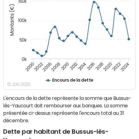
150k
Montants (€)
100k
50k
0k
2008
2022
2002
2018
2014
2010
2024
2006
2020
2000
2016
2012
Encours de la dette
© JDN 2026
L'encours de la dette représente la somme que Bussus-
lès-Yaucourt doit rembourser aux banques. La somme
présentée ci-dessus représente l'encours total au 31
décembre.
Dette par habitant de Bussus-lès-