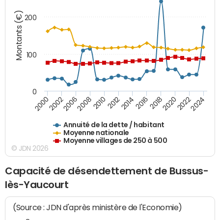
Montants (€)
200
100
0
2014
2008
2000
2024
2018
2012
2006
2022
2016
2010
2002
2020
Annuité de la dette / habitant
Moyenne nationale
Moyenne villages de 250 à 500
© JDN 2026
Capacité de désendettement de Bussus-
lès-Yaucourt
(Source : JDN d'après ministère de l'Economie)