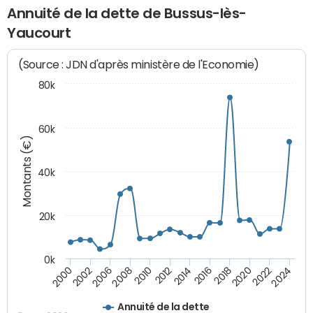
Annuité de la dette de Bussus-lès-
Yaucourt
(Source : JDN d'après ministère de l'Economie)
80k
60k
Montants (€)
40k
20k
0k
2020
2010
2016
2006
2022
2012
2000
2018
2008
2024
2014
2002
Annuité de la dette