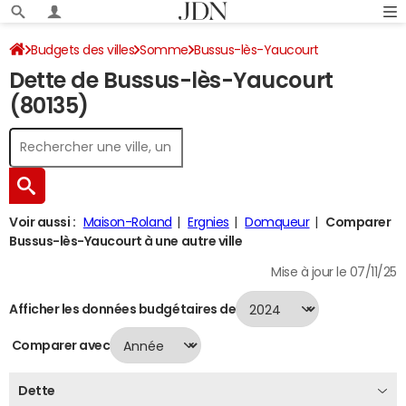
Budgets des villes
Somme
Bussus-lès-Yaucourt
Dette de Bussus-lès-Yaucourt
Dette au 31/12/2024
(80135)
Voir aussi :
Maison-Roland
Ergnies
Domqueur
Comparer
Bussus-lès-Yaucourt à une autre ville
Mise à jour le 07/11/25
Afficher les données budgétaires de
Comparer avec
Dette