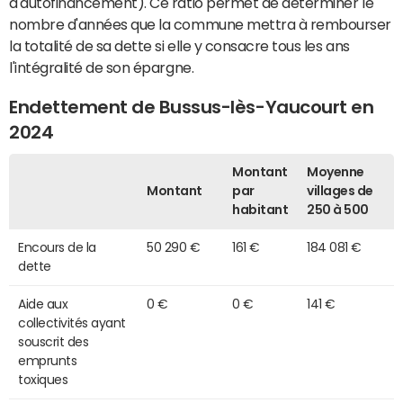
d'autofinancement). Ce ratio permet de déterminer le
nombre d'années que la commune mettra à rembourser
la totalité de sa dette si elle y consacre tous les ans
l'intégralité de son épargne.
Endettement de Bussus-lès-Yaucourt en
2024
Montant
Moyenne
Montant
par
villages de
habitant
250 à 500
Encours de la
50 290 €
161 €
184 081 €
dette
Aide aux
0 €
0 €
141 €
collectivités ayant
souscrit des
emprunts
toxiques