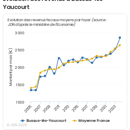
Yaucourt
(source :
Evolution des revenus fiscaux moyens par foyer
JDN d'après le ministère de l'Economie)
3 000
Montant par mois (€)
2 500
2 000
1 500
1 000
2007
2017
2009
2019
2011
2021
2013
2023
2005
2015
Bussus-lès-Yaucourt
Moyenne France
© JDN 2026