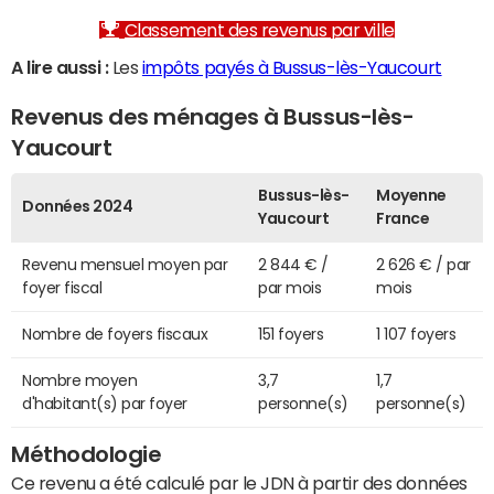
Classement des revenus par ville
A lire aussi :
Les
impôts payés à Bussus-lès-Yaucourt
Revenus des ménages à Bussus-lès-
Yaucourt
Bussus-lès-
Moyenne
Données 2024
Yaucourt
France
Revenu mensuel moyen par
2 844 € /
2 626 € / par
foyer fiscal
par mois
mois
Nombre de foyers fiscaux
151 foyers
1 107 foyers
Nombre moyen
3,7
1,7
d'habitant(s) par foyer
personne(s)
personne(s)
Méthodologie
Ce revenu a été calculé par le JDN à partir des données