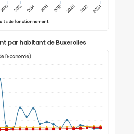
2024
2022
2020
2018
2016
2014
2012
2010
uits de fonctionnement
nt par habitant de Buxerolles
 de l'Economie)