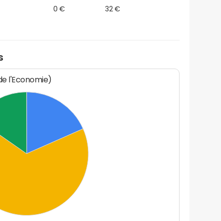
0 €
32 €
s
 de l'Economie)