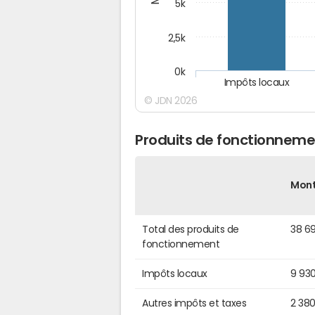
5k
2,5k
0k
Impôts locaux
© JDN 2026
Produits de fonctionneme
Mon
Total des produits de
38 6
fonctionnement
Impôts locaux
9 93
Autres impôts et taxes
2 38