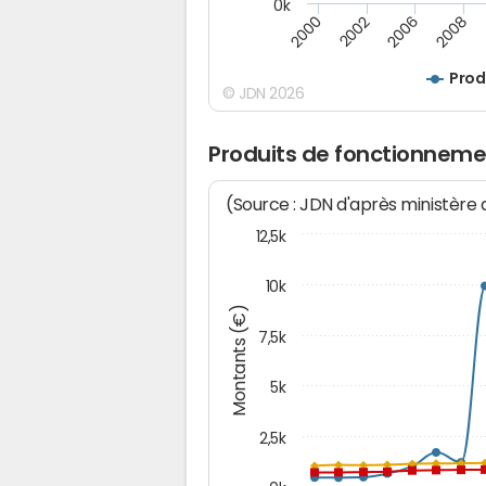
0k
2008
2006
2002
2000
Prod
© JDN 2026
Produits de fonctionneme
(Source : JDN d'après ministère
12,5k
10k
Montants (€)
7,5k
5k
2,5k