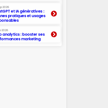
ep 2026
tGPT et IA génératives :
nes pratiques et usages
ponsables
p 2026
 analytics : booster ses
formances marketing