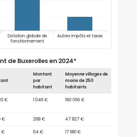
Dotation globale de
Autres impôts et taxes
fonctionnement
nt de Buxerolles en 2024*
Montant
Moyenne villages de
tant
par
moins de 250
habitant
habitants
90 €
1 046 €
160 056 €
0 €
268 €
47 827 €
0 €
64 €
17 881 €