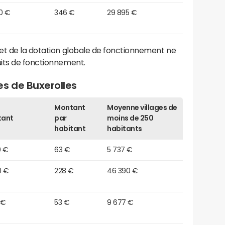
0 €
346 €
29 895 €
et de la dotation globale de fonctionnement ne
its de fonctionnement.
s de Buxerolles
Montant
Moyenne villages de
tant
par
moins de 250
habitant
habitants
0 €
63 €
5 737 €
0 €
228 €
46 390 €
 €
53 €
9 677 €