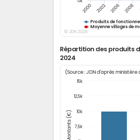
0k
2008
2000
2002
2006
Produits de fonctionn
Moyenne villages de m
© JDN 2026
Répartition des produits 
2024
(Source : JDN d'après ministère
15k
12,5k
10k
Montants (€)
7,5k