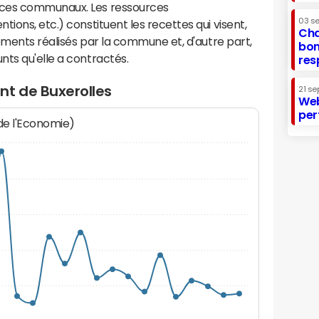
ices communaux. Les ressources
03 s
ions, etc.) constituent les recettes qui visent,
Cha
sements réalisés par la commune et, d'autre part,
bon
ts qu'elle a contractés.
res
nt de Buxerolles
21 se
Web
per
 de l'Economie)