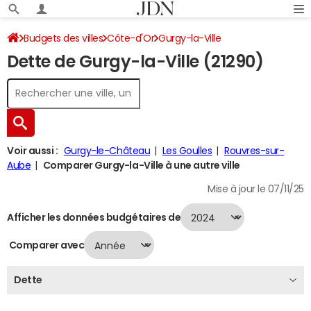
Budgets des villes
Côte-d'Or
Gurgy-la-Ville
Dette de Gurgy-la-Ville (21290)
Dette au 31/12/2024
Voir aussi :
Gurgy-le-Château
Les Goulles
Rouvres-sur-
Aube
Comparer Gurgy-la-Ville à une autre ville
Mise à jour le 07/11/25
Afficher les données budgétaires de
Comparer avec
Dette