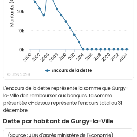
Montants (€)
20k
10k
0k
2020
2010
2016
2006
2022
2012
2000
2018
2008
2024
2014
2002
Encours de la dette
© JDN 2026
L'encours de la dette représente la somme que Gurgy-
la-Ville doit rembourser aux banques. La somme
présentée ci-dessus représente l'encours total au 31
décembre.
Dette par habitant de Gurgy-la-Ville
(Source : JDN d'après ministère de l'Economie)