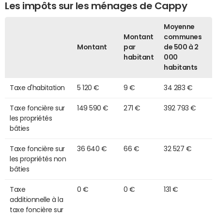
Les impôts sur les ménages de Cappy
Moyenne
Montant
communes
Montant
par
de 500 à 2
habitant
000
habitants
Taxe d'habitation
5 120 €
9 €
34 283 €
Taxe foncière sur
149 590 €
271 €
392 793 €
les propriétés
bâties
Taxe foncière sur
36 640 €
66 €
32 527 €
les propriétés non
bâties
Taxe
0 €
0 €
131 €
additionnelle à la
taxe foncière sur