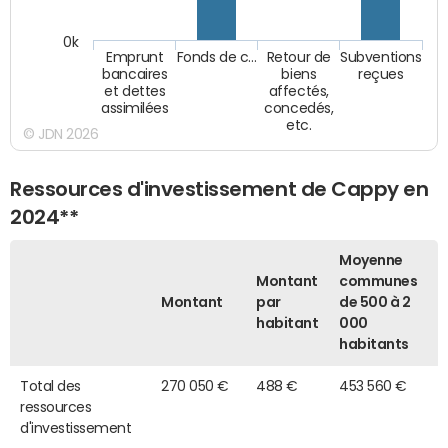
0k
Emprunt
Fonds de c…
Retour de
Subventions
bancaires
biens
reçues
et dettes
affectés,
assimilées
concedés,
etc.
© JDN 2026
Ressources d'investissement de Cappy en
2024**
Moyenne
Montant
communes
Montant
par
de 500 à 2
habitant
000
habitants
Total des
270 050 €
488 €
453 560 €
ressources
d'investissement