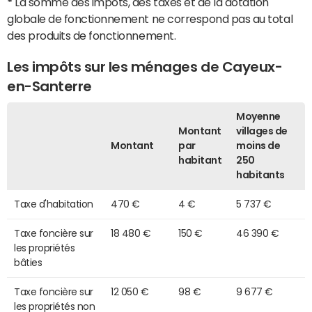
*
La somme des impôts, des taxes et de la dotation
globale de fonctionnement ne correspond pas au total
des produits de fonctionnement.
Les impôts sur les ménages de Cayeux-
en-Santerre
Moyenne
Montant
villages de
Montant
par
moins de
habitant
250
habitants
Taxe d'habitation
470 €
4 €
5 737 €
Taxe foncière sur
18 480 €
150 €
46 390 €
les propriétés
bâties
Taxe foncière sur
12 050 €
98 €
9 677 €
les propriétés non