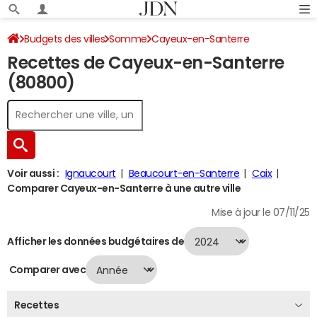
Budgets des villes
Somme
Cayeux-en-Santerre
Recettes de Cayeux-en-Santerre
Recettes 2024
(80800)
Voir aussi :
Ignaucourt
Beaucourt-en-Santerre
Caix
Comparer Cayeux-en-Santerre à une autre ville
Mise à jour le 07/11/25
Afficher les données budgétaires de
Comparer avec
Recettes