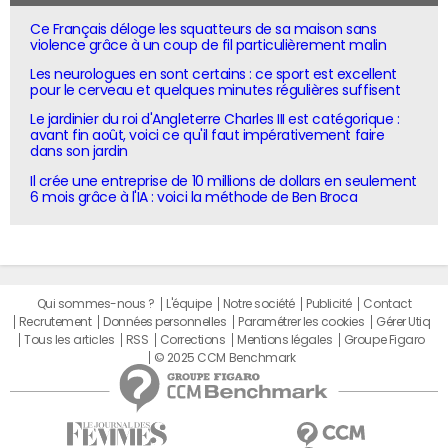
Ce Français déloge les squatteurs de sa maison sans
violence grâce à un coup de fil particulièrement malin
Les neurologues en sont certains : ce sport est excellent
pour le cerveau et quelques minutes régulières suffisent
Le jardinier du roi d'Angleterre Charles III est catégorique :
avant fin août, voici ce qu'il faut impérativement faire
dans son jardin
Il crée une entreprise de 10 millions de dollars en seulement
6 mois grâce à l'IA : voici la méthode de Ben Broca
Qui sommes-nous ?
L'équipe
Notre société
Publicité
Contact
Recrutement
Données personnelles
Paramétrer les cookies
Gérer Utiq
Tous les articles
RSS
Corrections
Mentions légales
Groupe Figaro
© 2025 CCM Benchmark