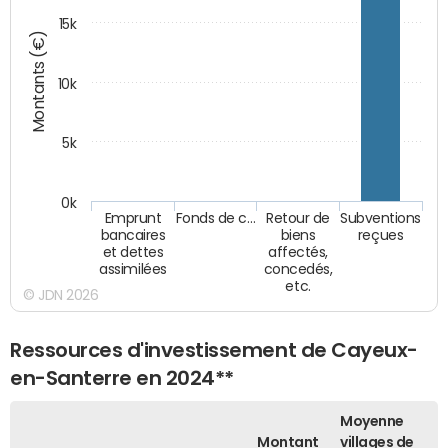
15k
Montants (€)
10k
5k
0k
Emprunt
Fonds de c…
Retour de
Subventions
bancaires
biens
reçues
et dettes
affectés,
assimilées
concedés,
etc.
© JDN 2026
Ressources d'investissement de Cayeux-
en-Santerre en 2024**
Moyenne
Montant
villages de