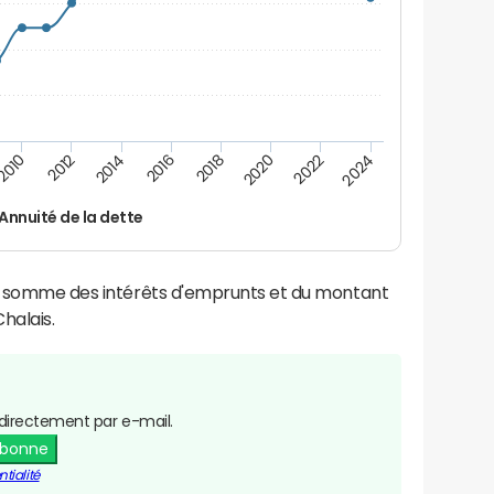
2016
2014
2012
2010
2024
2022
2020
2018
Annuité de la dette
la somme des intérêts d'emprunts et du montant
halais.
directement par e-mail.
abonne
tialité