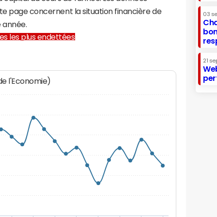
te page concernent la situation financière de
03 s
Cha
 année.
bon
lles les plus endettées
res
21 se
Web
per
 de l'Economie)