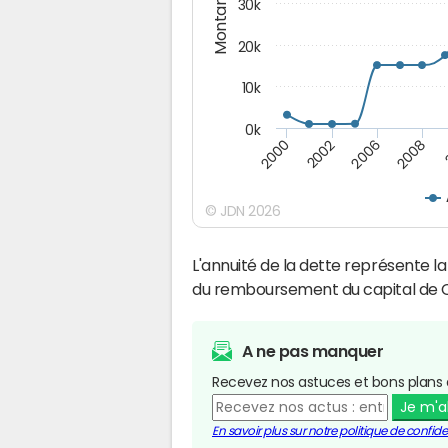
Montants (€)
30k
20k
10k
0k
2008
2006
2002
2000
© JDN 2026
L'annuité de la dette représente 
du remboursement du capital de C
A ne pas manquer
Recevez nos astuces et bons plans 
Je m'
En savoir plus sur notre politique de confiden