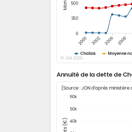
500
250
0
2000
2002
2006
2008
Chalais
Moyenne na
© JDN 2026
Annuité de la dette de Ch
(Source : JDN d'après ministère
60k
50k
40k