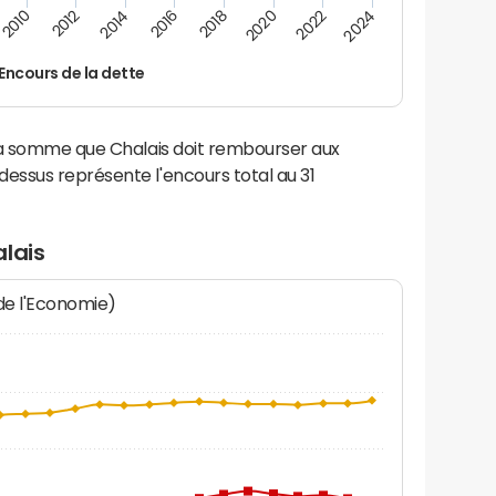
2024
2022
2020
2018
2016
2014
2012
2010
Encours de la dette
la somme que Chalais doit rembourser aux
ssus représente l'encours total au 31
lais
 de l'Economie)