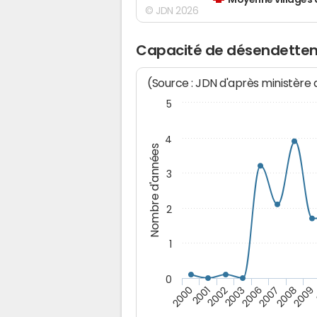
Moyenne villages 
© JDN 2026
Capacité de désendettem
(Source : JDN d'après ministère
5
4
Nombre d'années
3
2
1
0
2003
2006
2007
2008
2009
2000
2001
2002