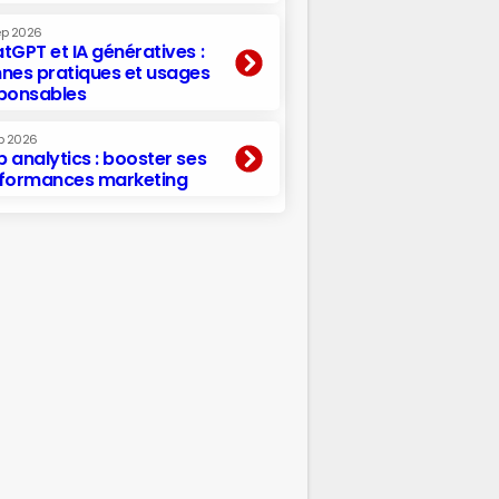
ep 2026
tGPT et IA génératives :
nes pratiques et usages
ponsables
p 2026
 analytics : booster ses
formances marketing