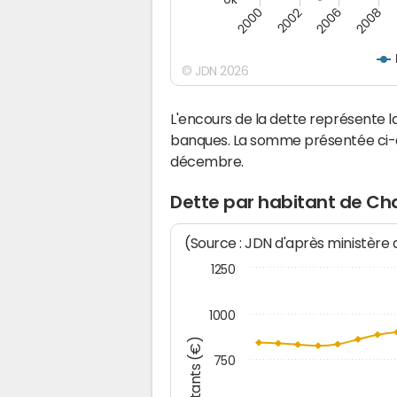
2008
2006
2002
2000
© JDN 2026
L'encours de la dette représente 
banques. La somme présentée ci-de
décembre.
Dette par habitant de Cha
(Source : JDN d'après ministère
1250
1000
Montants (€)
750